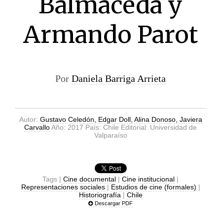
Balmaceda y
Armando Parot
Por
Daniela Barriga Arrieta
Autor:
Gustavo Celedón, Edgar Doll, Alina Donoso, Javiera
Carvallo
Año: 2017 País: Chile Editorial: Universidad de
Valparaíso
Tags |
Cine documental
|
Cine institucional
|
Representaciones sociales
|
Estudios de cine (formales)
|
Historiografía
|
Chile
Descargar PDF