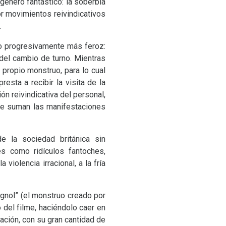
 género fantástico: la soberbia
r movimientos reivindicativos
.
o progresivamente más feroz:
del cambio de turno. Mientras
 propio monstruo, para lo cual
resta a recibir la visita de la
n reivindicativa del personal,
 se suman las manifestaciones
 la sociedad británica sin
es como ridículos fantoches,
iolencia irracional, a la fría
gnol” (el monstruo creado por
 del filme, haciéndolo caer en
ación, con su gran cantidad de