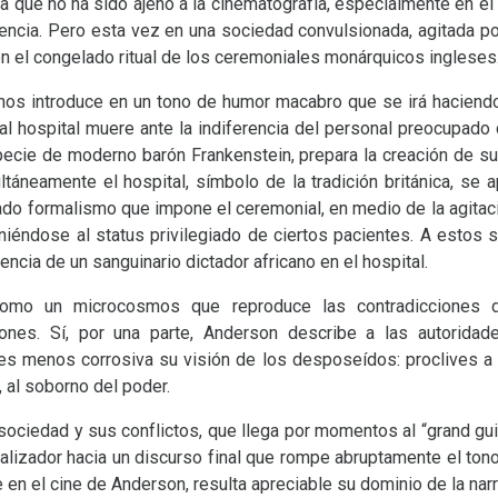
ma que no ha sido ajeno a la cinematografía, especialmente en el
iencia. Pero esta vez en una sociedad convulsionada, agitada po
on el congelado ritual de los ceremoniales monárquicos ingleses
 nos introduce en un tono de humor macabro que se irá haciend
al hospital muere ante la indiferencia del personal preocupado 
especie de moderno barón Frankenstein, prepara la creación de su
táneamente el hospital, símbolo de la tradición británica, se ap
ado formalismo que impone el ceremonial, en medio de la agitació
iéndose al status privilegiado de ciertos pacientes. A estos
sencia de un sanguinario dictador africano en el hospital.
como un microcosmos que reproduce las contradicciones de
iones. Sí, por una parte, Anderson describe a las autoridad
s menos corrosiva su visión de los desposeídos: proclives a la v
 al soborno del poder.
sociedad y sus conflictos, que llega por momentos al “grand gui
realizador hacia un discurso final que rompe abruptamente el tono
n el cine de Anderson, resulta apreciable su dominio de la narr