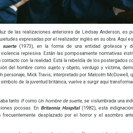
a luz de las realizaciones anteriores de Lindsay Anderson, es p
nquietudes expresadas por el realizador inglés en su obra. Aquí e
 suerte
(1973), en la forma de una entidad grotesca y d
violencia represiva. Están las pomposamente normativas insti
u contacto con la realidad. Está la rebeldía de los postergados 
 visión del hombre como sujeto y objeto, verdugo y víctima, de
Un personaje, Mick Travis, interpretado por Malcolm McDowell, 
ímbolo de la juventud británica, vuelve a surgir aquí transform
maba tanto
If
como
Un hombre de suerte,
se vislumbrada una indi
ciones jocosas. En
Britannia Hospital
(1982),
esta indignació
a frecuentemente desplazado por el horror y el asombro ante 