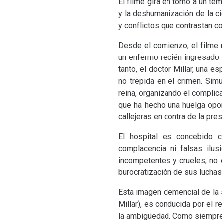
El filme gira en torno a un te
y la deshumanización de la c
y conflictos que contrastan c
Desde el comienzo, el filme
un enfermo recién ingresado 
tanto, el doctor Millar, una 
no trepida en el crimen. Simul
reina, organizando el complic
que ha hecho una huelga opon
callejeras en contra de la pre
El hospital es concebido 
complacencia ni falsas ilus
incompetentes y crueles, no e
burocratización de sus luchas,
Esta imagen demencial de la 
Millar), es conducida por el 
la ambigüedad. Como siempre e