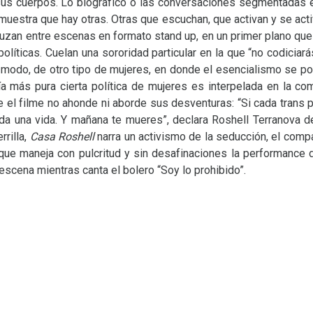
n sus cuerpos. Lo biográfico o las conversaciones segmentadas 
 muestra que hay otras. Otras que escuchan, que activan y se ac
zan entre escenas en formato stand up, en un primer plano que 
líticas. Cuelan una sororidad particular en la que “no codiciará
 modo, de otro tipo de mujeres, en donde el esencialismo se pon
ía más pura cierta política de mujeres es interpelada en la 
e el filme no ahonde ni aborde sus desventuras: “Si cada trans
toda una vida. Y mañana te mueres”, declara Roshell Terranova d
rilla,
Casa Roshell
narra un activismo de la seducción, el comp
 que maneja con pulcritud y sin desafinaciones la performance d
escena mientras canta el bolero “Soy lo prohibido”.