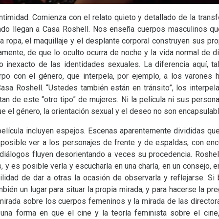
 intimidad. Comienza con el relato quieto y detallado de la trans
do llegan a Casa Roshell. Nos enseña cuerpos masculinos que
a ropa, el maquillaje y el desplante corporal construyen sus pro
riamente, de que lo oculto ocurra de noche y la vida normal de 
lo inexacto de las identidades sexuales. La diferencia aquí, ta
rpo con el género, que interpela, por ejemplo, a los varones 
asa Roshell. “Ustedes también están en tránsito”, los interpel
an de este “otro tipo” de mujeres. Ni la película ni sus person
e el género, la orientación sexual y el deseo no son encapsulab
elícula incluyen espejos. Escenas aparentemente divididas qu
posible ver a los personajes de frente y de espaldas, con en
s diálogos fluyen desorientando a veces su procedencia. Roshel
, y es posible verla y escucharla en una charla, en un consejo, e
ilidad de dar a otras la ocasión de observarla y reflejarse. Si
mbién un lugar para situar la propia mirada, y para hacerse la p
 mirada sobre los cuerpos femeninos y la mirada de las directo
una forma en que el cine y la teoría feminista sobre el cin