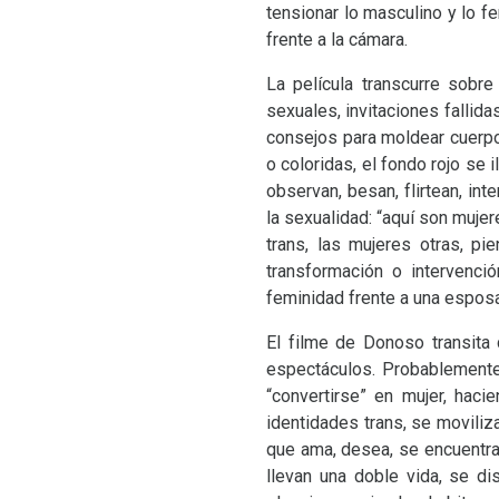
tensionar lo masculino y lo f
frente a la cámara.
La película transcurre sobr
sexuales, invitaciones fallid
consejos para moldear cuerpos
o coloridas, el fondo rojo se
observan, besan, flirtean, in
la sexualidad: “aquí son mujer
trans, las mujeres otras, pi
transformación o intervenci
feminidad frente a una esposa 
El filme de Donoso transita
espectáculos. Probablemente 
“convertirse” en mujer, hac
identidades trans, se movili
que ama, desea, se encuentra
llevan una doble vida, se di