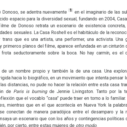
1
é Donoso, se adentra nuevamente
en el imaginario de las sub
ido espacio para la diversidad sexual, fundando en 2004, Casa R
 filme de Donoso retrata un escenario de existencia concreta,
tidades sexuales. La Casa Roshell es el habitáculo de la reconoci
 trans que es una artista, una performer, una activista. Una 
 primeros planos del filme, aparece enfundada en un cinturón 
 frota seductoramente sobre la boca. No hay carmín, es el d
 de un nombre propio y también la de una casa. Una explora
irigida hacia lo biográfico, en un movimiento que intenta pensar l
 las distancias, no pude no hacer la relación entre esta casa t
ión de
Paris is burning
de Jennie Livingston. Tanto por la t
flexión que el vocablo “casa” puede traer en torno a lo familiar
es, mientras que en el que acontecía en Nueva York la palabra
 se conectan de manera paradójica entre el desamparo y la r
nsaya un escenario que con los años y contingencias políticas 
ién, por cierto, entre estas mujeres de
otro modo
.