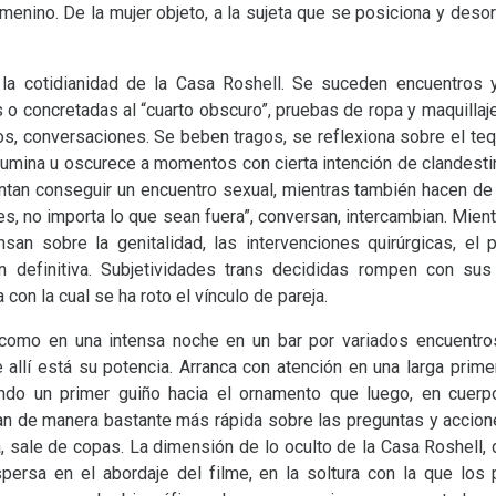
emenino. De la mujer objeto, a la sujeta que se posiciona y deso
e la cotidianidad de la Casa Roshell. Se suceden encuentro
as o concretadas al “cuarto obscuro”, pruebas de ropa y maquillaj
, conversaciones. Se beben tragos, se reflexiona sobre el tequ
 ilumina u oscurece a momentos con cierta intención de clandest
tentan conseguir un encuentro sexual, mientras también hacen d
es, no importa lo que sean fuera”, conversan, intercambian. Mien
ensan sobre la genitalidad, las intervenciones quirúrgicas, el 
ón definitiva. Subjetividades trans decididas rompen con sus 
con la cual se ha roto el vínculo de pareja.
 como en una intensa noche en un bar por variados encuentros
allí está su potencia. Arranca con atención en una larga prime
iendo un primer guiño hacia el ornamento que luego, en cuer
zan de manera bastante más rápida sobre las preguntas y accione
, sale de copas. La dimensión de lo oculto de la Casa Roshell, 
spersa en el abordaje del filme, en la soltura con la que lo