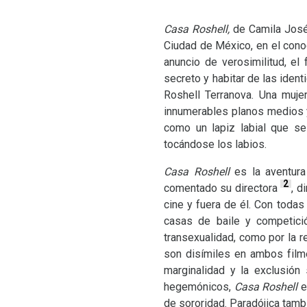
Casa Roshell,
de Camila Jos
Ciudad de México, en el conoc
anuncio de verosimilitud, el
secreto y habitar de las iden
Roshell Terranova. Una mujer
innumerables planos medios y
como un lapiz labial que se
tocándose los labios.
Casa Roshell
es la aventura
2
comentado su directora
, d
cine y fuera de él. Con todas
casas de baile y competic
transexualidad, como por la re
son disímiles en ambos film
marginalidad y la exclusión
hegemónicos,
Casa Roshell
e
de sororidad. Paradójica tamb