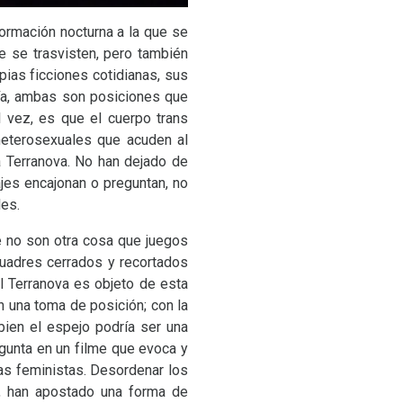
formación nocturna a la que se
 se trasvisten, pero también
pias ficciones cotidianas, sus
día, ambas son posiciones que
l vez, es que el cuerpo trans
heterosexuales que acuden al
a Terranova. No han dejado de
ajes encajonan o preguntan, no
les.
e no son otra cosa que juegos
cuadres cerrados y recortados
l Terranova es objeto de esta
n una toma de posición; con la
 bien el espejo podría ser una
regunta en un filme que evoca y
ras feministas. Desordenar los
e, han apostado una forma de