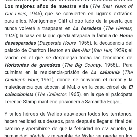
Los mejores años de nuestra vida
(
The Best Years of
Our Lives,
1946), que se convierten en lugares extraños
para ellos; Montgomery Clift al otro lado de la puerta que
nunca volverá a traspasar en
La heredera
(
The Heiress
,
1949); la casa en la que queda atrapada la familia de
Horas
desesperadas
(
Desperate Hours
, 1955); la decadencia del
palacio de Charlton Heston en
Ben-Hur
(
Ben Hur
, 1959); el
rancho en el que se despliegan todas las tensiones de
Horizontes de grandeza
(
The Big Country
, 1958)… Para
culminar en la residencia-prisión de
La calumnia
(
The
Children’s Hour
, 1961), donde se convocan el rumor y la
maledicencia que abocan al Mal, o en la casa-cárcel de
El
coleccionista
(
The Collector
, 1965), en la que el psicópata
Terence Stamp mantiene prisionera a Samantha Eggar…
Y si los héroes de Welles atraviesan todos los territorios,
hacen realidad sus deseos, para después llegar al final del
camino y apercibirse de que la felicidad no era aquello, la
humanidad sórdida y miserable de Wyler se pierde en los