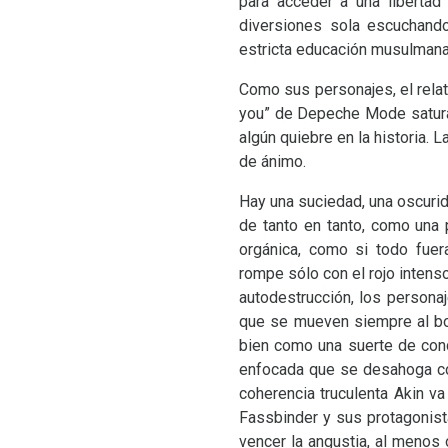
para acceder a una libertad 
diversiones sola escuchand
estricta educación musulmana
Como sus personajes, el relat
you” de Depeche Mode satura 
algún quiebre en la historia.
de ánimo.
Hay una suciedad, una oscurid
de tanto en tanto, como una p
orgánica, como si todo fue
rompe sólo con el rojo inten
autodestrucción, los personaj
que se mueven siempre al bor
bien como una suerte de cond
enfocada que se desahoga con
coherencia truculenta Akin v
Fassbinder y sus protagonist
vencer la angustia, al menos