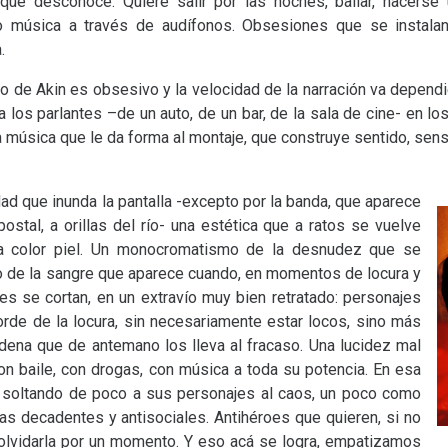
que desconoce. Quiere salir por las noches, bailar, hacerse 
o música a través de audífonos. Obsesiones que se instal
.
o de Akin es obsesivo y la velocidad de la narración va dependi
los parlantes –de un auto, de un bar, de la sala de cine- en l
 La música que le da forma al montaje, que construye sentido, se
ad que inunda la pantalla -excepto por la banda, que aparece
ostal, a orillas del río- una estética que a ratos se vuelve
ra color piel. Un monocromatismo de la desnudez que se
so de la sangre que aparece cuando, en momentos de locura y
es se cortan, en un extravío muy bien retratado: personajes
de de la locura, sin necesariamente estar locos, sino más
ena que de antemano los lleva al fracaso. Una lucidez mal
 baile, con drogas, con música a toda su potencia. En esa
a soltando de poco a sus personajes al caos, un poco como
as decadentes y antisociales. Antihéroes que quieren, si no
 olvidarla por un momento. Y eso acá se logra, empatizamos