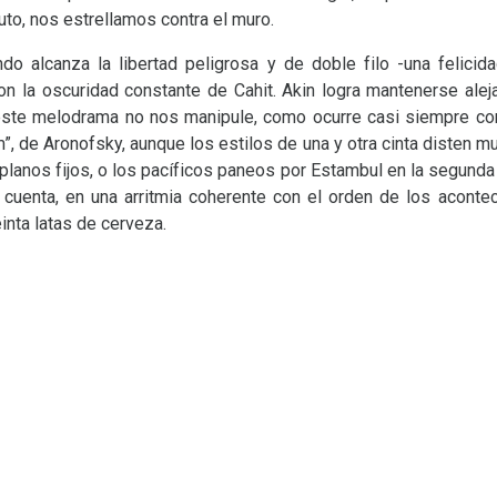
uto, nos estrellamos contra el muro.
ndo alcanza la libertad peligrosa y de doble filo -una felici
n la oscuridad constante de Cahit. Akin logra mantenerse ale
e este melodrama no nos manipule, como ocurre casi siempre c
, de Aronofsky, aunque los estilos de una y otra cinta disten mu
planos fijos, o los pacíficos paneos por Estambul en la segunda 
e cuenta, en una arritmia coherente con el orden de los aconte
einta latas de cerveza.