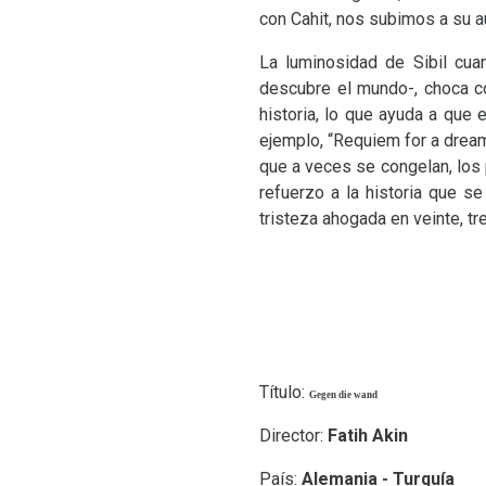
con Cahit, nos subimos a su a
La luminosidad de Sibil cua
descubre el mundo-, choca co
historia, lo que ayuda a qu
ejemplo, “Requiem for a dream”
que a veces se congelan, los 
refuerzo a la historia que s
tristeza ahogada en veinte, tr
Título:
Gegen die wand
Director:
Fatih Akin
País:
Alemania - Turquía