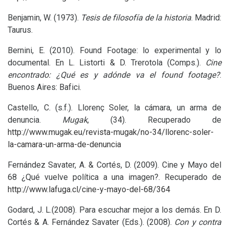
Benjamin, W. (1973).
Tesis
de filosofía de la historia
. Madrid:
Taurus.
Bernini, E. (2010). Found Footage: lo experimental y lo
documental. En L. Listorti
&
D. Trerotola (Comps.).
Cine
encontrado: ¿Qué es y adónde va el found footage?
.
Buenos Aires: Bafici.
Castello, C. (s.f.). Llorenç Soler, la cámara, un arma de
denuncia.
Mugak
, (34). Recuperado de
http://www.mugak.eu/revista-mugak/no-34/llorenc-soler-
la-camara-un-arma-de-denuncia
Fernández Savater, A.
&
Cortés, D. (2009). Cine y Mayo del
68 ¿Qué vuelve política a una imagen?. Recuperado de
http://www.lafuga.cl/cine-y-mayo-del-68/364
Godard,
J. L.
(2008). Para escuchar mejor a los demás. En D.
Cortés
&
A. Fernández Savater (Eds.). (2008).
Con y contra