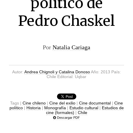
político de
Pedro Chaskel
Por
Natalia Cariaga
Autor:
Andrea Chignoli y Catalina Donoso
Año: 2013 País:
Chile Editorial: Uqbar
Tags |
Cine chileno
|
Cine del exilio
|
Cine documental
|
Cine
político
|
Historia
|
Monografía
|
Estudio cultural
|
Estudios de
cine (formales)
|
Chile
Descargar PDF