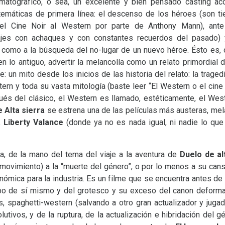
matográfico, o sea, un excelente y bien pensado casting acor
temáticas de primera línea: el descenso de los héroes (son t
del Cine Noir al Western por parte de Anthony Mann), ant
ajes con achaques y con constantes recuerdos del pasado) 
 como a la búsqueda del no-lugar de un nuevo héroe. Ésto es, c
 en lo antiguo, advertir la melancolía como un relato primordial 
e: un mito desde los inicios de las historia del relato: la trag
ern y toda su vasta mitología (baste leer “El Western o el cine
ués del clásico, el Western es llamado, estéticamente, el Wes
 Alta sierra
se estrena una de las películas más austeras, mel
 Liberty Valance
(donde ya no es nada igual, ni nadie lo que
ia, de la mano del tema del viaje a la aventura de
Duelo de al
movimiento) a la “muerte del género”, o por lo menos a su cansa
nómica para la industria. Es un filme que se encuentra antes de l
ipo de sí mismo y del grotesco y su exceso del canon deforma
s, spaghetti-western (salvando a otro gran actualizador y jugad
utivos, y de la ruptura, de la actualización e hibridación del gé