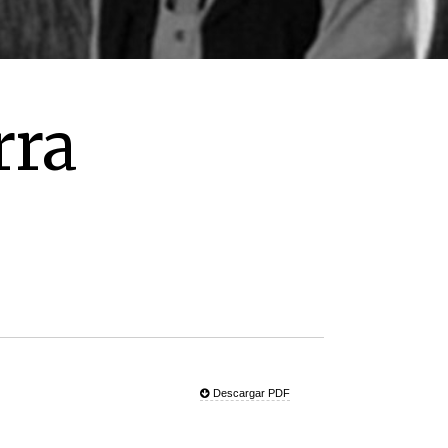
rra
Descargar PDF