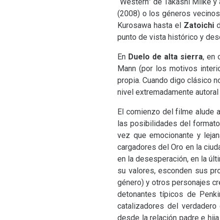
“Western” de Takashi Miike y
(2008) o los géneros vecino
Kurosawa hasta el
Zatoichi
d
punto de vista histórico y de
En
Duelo de alta sierra
, en
Mann (por los motivos interi
propia. Cuando digo clásico n
nivel extremadamente autoral 
El comienzo del filme alude a
las posibilidades del formato
vez que emocionante y lejana
cargadores del Oro en la ciud
en la desesperación, en la úl
su valores, esconden sus pro
género) y otros personajes cr
detonantes típicos de Penk
catalizadores del verdadero 
desde la relación padre e hij