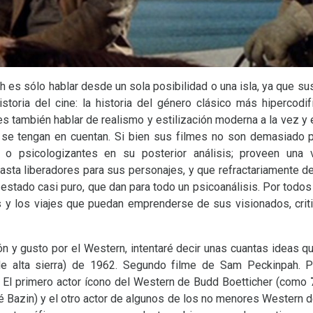
 es sólo hablar desde un sola posibilidad o una isla, ya que sus
storia del cine: la historia del género clásico más hipercod
s también hablar de realismo y estilización moderna a la vez y e
e se tengan en cuentan. Si bien sus filmes no son demasiado 
o psicologizantes en su posterior análisis; proveen una
 hasta liberadores para sus personajes, y que refractariamente 
 estado casi puro, que dan para todo un psicoanálisis. Por todos
s y los viajes que puedan emprenderse de sus visionados, criti
ón y gusto por el Western, intentaré decir unas cuantas ideas 
e alta sierra) de 1962. Segundo filme de Sam Peckinpah. P
 El primero actor ícono del Western de Budd Boetticher (como
 Bazin) y el otro actor de algunos de los no menores Western 