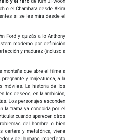
malo y el raro
de Kim Ji-woon
ch o el Chambara desde Akira
antes si se les mira desde el
hn Ford y quizás a lo Anthony
estern moderno por definición
erfección y madurez (incluso a
la montaña que abre el filme a
s pregnante y majestuosa, a la
s móviles. La historia de los
en los deseos, en la ambición,
istas. Los personajes esconden
n la trama ya conocida por el
rticular cuando aparecen otros
problemas del hombre o bien
s certera y metafórica, viene
rdedor y del humano imperfecto