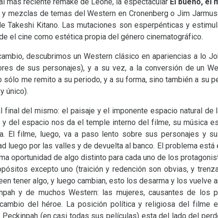
 al más reciente remake de Leone, la espectacular
El bueno, el 
s y mezclas de temas del Western en Cronenberg o Jim Jarmus
e Takeshi Kitano. Las mutaciones son esperpénticas y estimul
sde el cine como estética propia del género cinematográfico.
 cambio, descubrimos un Western clásico en apariencias a lo Jo
ores de sus personajes), y a su vez, a la conversión de un W
o sólo me remito a su periodo, y a su forma, sino también a su p
y único).
l final del mismo: el paisaje y el imponente espacio natural de 
 y del espacio nos da el temple interno del filme, su música e
. El filme, luego, va a paso lento sobre sus personajes y su
ad luego por las valles y de devuelta al banco. El problema está 
tima oportunidad de algo distinto para cada uno de los protagon
pósitos excepto uno (traición y redención son obvias, y trenza
een tener algo, y luego cambian, esto los desarma y los vuelve a
inpah y de muchos Western: las mujeres, causantes de los 
cambio del héroe. La posición política y religiosa del filme e
a. Peckinpah (en casi todas sus películas) esta del lado del pe