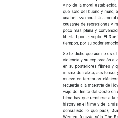
y no de la moral establecida
que sólo del bueno y malo, 
una belleza moral. Una moral d
causante de represiones y m
poco más plana y convencion
libertad por ejemplo.
El Due
tiempos, por su poder emocion
Se ha dicho que aún no es el
violencia y su exploración a 
en su posteriores filmes y 
misma del relato, sus temas 
mueve en territorios clásico
recuerda a la maestría de How
viaje del límite del Oeste en
filme hay que remitirse a la
history en el filme y de la mis
demasiado lo que pasa,
Due
Western (quizás sólo
The S