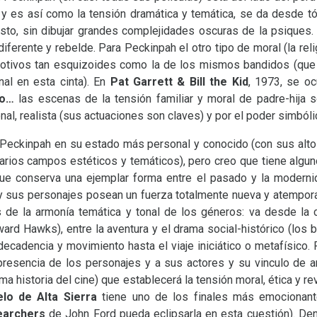
, y es así como la tensión dramática y temática, se da desde t
esto, sin dibujar grandes complejidades oscuras de la psiques
iferente y rebelde. Para Peckinpah el otro tipo de moral (la rel
otivos tan esquizoides como la de los mismos bandidos (que
al en esta cinta). En
Pat Garrett
&
Bill the Kid
, 1973, se oc
lo…
las escenas de la tensión familiar y moral de padre-hija 
al, realista (sus actuaciones son claves) y por el poder simból
 Peckinpah en su estado más personal y conocido (con sus altos
varios campos estéticos y temáticos), pero creo que tiene algu
que conserva una ejemplar forma entre el pasado y la moderni
y sus personajes posean un fuerza totalmente nueva y atemporal
s de la armonía temática y tonal de los géneros: va desde la
ard Hawks), entre la aventura y el drama social-histórico (los
 decadencia y movimiento hasta el viaje iniciático o metafísico. 
 presencia de los personajes y a sus actores y su vinculo de 
ma historia del cine) que establecerá la tensión moral, ética y re
lo de Alta Sierra
tiene uno de los finales más emocionante
earchers
de John Ford pueda eclipsarla en esta cuestión). Den