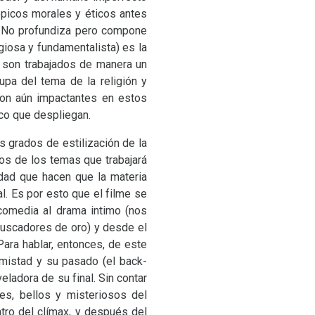
ópicos morales y éticos antes
. No profundiza pero compone
igiosa y fundamentalista) es la
 son trabajados de manera un
upa del tema de la religión y
son aún impactantes en estos
ico que despliegan.
 grados de estilización de la
nos de los temas que trabajará
dad que hacen que la materia
. Es por esto que el filme se
 comedia al drama intimo (nos
 buscadores de oro) y desde el
Para hablar, entonces, de este
amistad y su pasado (el back-
veladora de su final. Sin contar
s, bellos y misteriosos del
tro del clímax, y después del