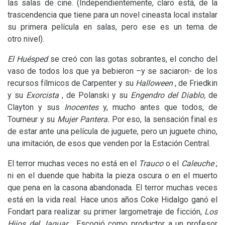
las salas de cine. (Independientemente, claro está, de la
trascendencia que tiene para un novel cineasta local instalar
su primera película en salas, pero ese es un tema de
otro nivel).
El Huésped
se creó con las gotas sobrantes, el concho del
vaso de todos los que ya bebieron –y se saciaron- de los
recursos fílmicos de Carpenter y su
Halloween
, de Friedkin
y su
Exorcista
, de Polanski y su
Engendro del Diablo,
de
Clayton y sus
Inocentes
y, mucho antes que todos, de
Tourneur y su
Mujer Pantera.
Por eso, la sensación final es
de estar ante una película de juguete, pero un juguete chino,
una imitación, de esos que venden por la Estación Central.
El terror muchas veces no está en el
Trauco
o el
Caleuche
;
ni en el duende que habita la pieza oscura o en el muerto
que pena en la casona abandonada. El terror muchas veces
está en la vida real. Hace unos años Coke Hidalgo ganó el
Fondart para realizar su primer largometraje de ficción,
Los
Hijos del Jaguar
. Escogió como productor a un profesor