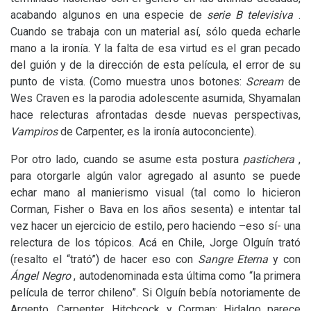
acabando algunos en una especie de
serie B
televisiva
.
Cuando se trabaja con un material así, sólo queda echarle
mano a la ironía. Y la falta de esa virtud es el gran pecado
del guión y de la dirección de esta película, el error de su
punto de vista. (Como muestra unos botones:
Scream
de
Wes Craven es la parodia adolescente asumida, Shyamalan
hace relecturas afrontadas desde nuevas perspectivas,
Vampiros
de Carpenter, es la ironía autoconciente).
Por otro lado, cuando se asume esta postura
pastichera
,
para otorgarle algún valor agregado al asunto se puede
echar mano al manierismo visual (tal como lo hicieron
Corman, Fisher o Bava en los años sesenta) e intentar tal
vez hacer un ejercicio de estilo, pero haciendo –eso sí- una
relectura de los tópicos. Acá en Chile, Jorge Olguín trató
(resalto el “trató”) de hacer eso con
Sangre Eterna
y con
Ángel Negro
, autodenominada esta última como “la primera
película de terror chileno”. Si Olguín bebía notoriamente de
Argento, Carpenter, Hitchcock y Corman; Hidalgo parece