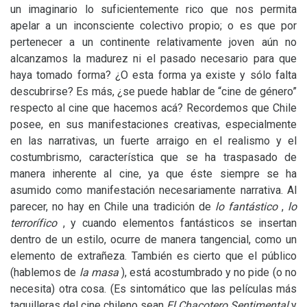
un imaginario lo suficientemente rico que nos permita
apelar a un inconsciente colectivo propio; o es que por
pertenecer a un continente relativamente joven aún no
alcanzamos la madurez ni el pasado necesario para que
haya tomado forma? ¿O esta forma ya existe y sólo falta
descubrirse? Es más, ¿se puede hablar de “cine de género”
respecto al cine que hacemos acá? Recordemos que Chile
posee, en sus manifestaciones creativas, especialmente
en las narrativas, un fuerte arraigo en el realismo y el
costumbrismo, característica que se ha traspasado de
manera inherente al cine, ya que éste siempre se ha
asumido como manifestación necesariamente narrativa. Al
parecer, no hay en Chile una tradición de
lo fantástico
,
lo
terrorífico
, y cuando elementos fantásticos se insertan
dentro de un estilo, ocurre de manera tangencial, como un
elemento de extrañeza. También es cierto que el público
(hablemos de
la masa
), está acostumbrado y no pide (o no
necesita) otra cosa. (Es sintomático que las películas más
taquilleras del cine chileno sean
El Chacotero
Sentimental
y