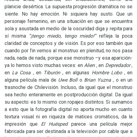
planicie desértica. La supuesta progresión dramática no se
siente. No hay emoción. Ni siquiera hay susto. Que un
personaje femenino, en una situación en que se encuentra
sola y asustada en medio de la oscuridad diga y repita para
sí misma
“¡tengo miedo, tengo miedo!”
refleja la poca
claridad de conceptos y de visión. Es por eso también que
cuando por fin vemos al monstruo en plenitud, no nos pasa
nada, nada de nada, porque ese monstruo –y esa aparición-
ya lo hemos visto muchas veces: en
Alien
, en
Depredador
,
en
La Cosa
, en
Tiburón
, en algunas
Hombre Lobo
, en
alguna película mala de
Uwe Boll
o
Brian Yuzna
, o en un
trasnoche de Chilevisión. Incluso, da igual que el monstruo
sea hecho enteramente en postproducción digital. Da igual
su aspecto: es lo mismo con ropajes distintos. Si sumamos
a esto que la fotografía digital no aporta mucho en cuanto
textura visual ni en riqueza de matices cromáticos, da la
impresión que
El Huésped
parece una película mejor
fabricada para ser destinada a la televisión por cable que a