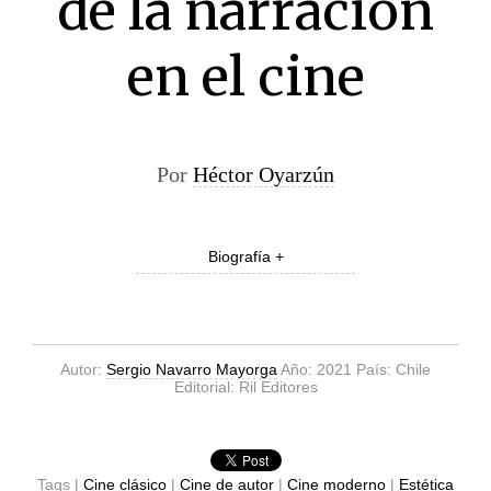
de la narración
en el cine
Por
Héctor Oyarzún
Biografía +
Autor:
Sergio Navarro Mayorga
Año: 2021 País: Chile
Editorial: Ril Editores
Tags |
Cine clásico
|
Cine de autor
|
Cine moderno
|
Estética