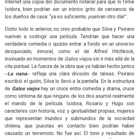
Internet una copia del documento notarial para que lo firme
Isidora, bien podrían ser un irónico grito de cansancio de
los dueños de casa: “ya es suficiente, ¡vuelvan otro día!”.
Dicho todo lo anterior, no creo probable que Silva y Peirano
vuelvan a codirigir una película. Tendrían que hacer una
verdadera comedia o quizás entrar a fondo en un universo
desquiciado, inmoral, como el de Alfred Hitchkock,
insinuado en momentos de
Gatos viejos
sin ir más allá de la
cita puntual. La fuerza de la obra que ya habían hecho juntos
‒
La nana
‒
refleja una clara división de tareas: Peirano
escribió el guión, Silva lo llevó a la pantalla. En la estructura
de
Gatos viejos
hay un cruce entre comedia y drama, cruce
como síntoma de que ninguno de los dos asumió realmente
el mando de la película. Isidora, Rosario y Hugo son
caracteres con historia, voz y gestualidad propias, mujeres
que representan mundos y submundos de la sociedad
chilena, que puestas en contacto bien podrían haber
causado un terremoto. No fue así. El tono y resultado de