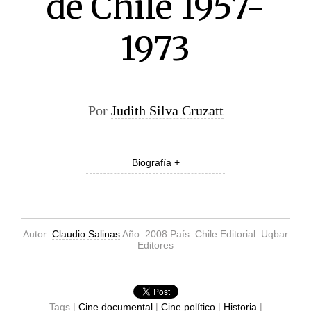
de Chile 1957-
1973
Por
Judith Silva Cruzatt
Biografía +
Autor:
Claudio Salinas
Año: 2008 País: Chile Editorial: Uqbar
Editores
Tags |
Cine documental
|
Cine político
|
Historia
|