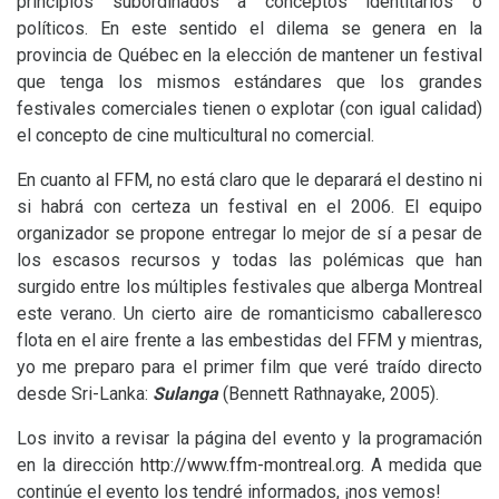
principios subordinados a conceptos identitarios o
políticos. En este sentido el dilema se genera en la
provincia de Québec en la elección de mantener un festival
que tenga los mismos estándares que los grandes
festivales comerciales tienen o explotar (con igual calidad)
el concepto de cine multicultural no comercial.
En cuanto al
FFM
, no está claro que le deparará el destino ni
si habrá con certeza un festival en el 2006. El equipo
organizador se propone entregar lo mejor de sí a pesar de
los escasos recursos y todas las polémicas que han
surgido entre los múltiples festivales que alberga Montreal
este verano. Un cierto aire de romanticismo caballeresco
flota en el aire frente a las embestidas del
FFM
y mientras,
yo me preparo para el primer film que veré traído directo
desde Sri-Lanka:
Sulanga
(Bennett Rathnayake, 2005).
Los invito a revisar la página del evento y la programación
en la dirección
http://www.ffm-montreal.org
. A medida que
continúe el evento los tendré informados, ¡nos vemos!