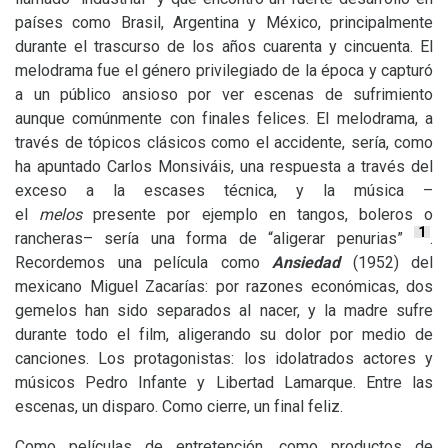
países como Brasil, Argentina y México, principalmente
durante el trascurso de los años cuarenta y cincuenta. El
melodrama fue el género privilegiado de la época y capturó
a un público ansioso por ver escenas de sufrimiento
aunque comúnmente con finales felices. El melodrama, a
través de tópicos clásicos como el accidente, sería, como
ha apuntado Carlos Monsiváis, una respuesta a través del
exceso a la escases técnica, y la música –
el
melos
presente por ejemplo en tangos, boleros o
1
rancheras– sería una forma de “aligerar penurias”
.
Recordemos una película como
Ansiedad
(1952) del
mexicano Miguel Zacarías: por razones económicas, dos
gemelos han sido separados al nacer, y la madre sufre
durante todo el film, aligerando su dolor por medio de
canciones. Los protagonistas: los idolatrados actores y
músicos Pedro Infante y Libertad Lamarque. Entre las
escenas, un disparo. Como cierre, un final feliz.
Como películas de entretención, como productos de