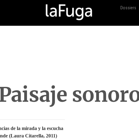
Dossiers
Paisaje sonor
ncias de la mirada y la escucha
nde (Laura Citarella, 2011)