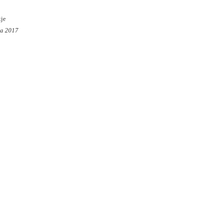
tje
ra 2017