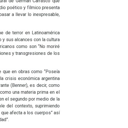
itural de Germán Carrasco que
io poético y fílmico presenta
asar a llevar lo inexpresable,
e de terror en Latinoamérica
 y sus alcances con la cultura
ericanos como son “No moriré
ciones y transgresiones de los
aje que en obras como “Poseía
la crisis económica argentina
ante (Benner), es decir, como
como una materia prima en el
 en el segundo por medio de la
ble del contexto, suprimiendo
 que afecta a los cuerpos” así
dad”.