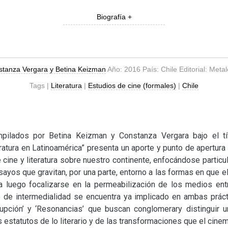
Biografía +
tanza Vergara y Betina Keizman
Año: 2016 País: Chile Editorial: Meta
Tags |
Literatura
|
Estudios de cine (formales)
|
Chile
ilados por Betina Keizman y Constanza Vergara bajo el tí
ratura en Latinoamérica” presenta un aporte y punto de apertura 
e cine y literatura sobre nuestro continente, enfocándose partic
sayos que gravitan, por una parte, entorno a las formas en que el 
ra luego focalizarse en la permeabilización de los medios entre
 de intermedialidad se encuentra ya implicado en ambas prácti
rupción’ y ‘Resonancias’ que buscan conglomerary distinguir
 estatutos de lo literario y de las transformaciones que el cine