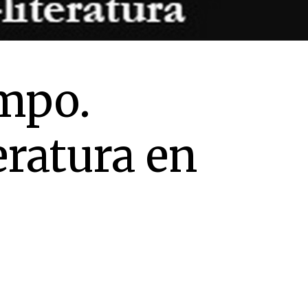
mpo.
eratura en
a