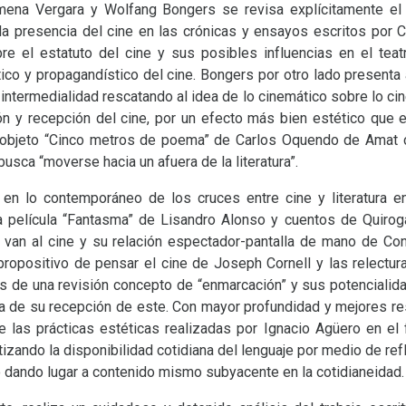
ena Vergara y Wolfang Bongers se revisa explícitamente el 
a la presencia del cine en las crónicas y ensayos escritos por 
e el estatuto del cine y sus posibles influencias en el teatro
ítico y propagandístico del cine. Bongers por otro lado presenta 
intermedialidad rescatando al idea de lo cinemático sobre lo cin
ón y recepción del cine, por un efecto más bien estético que el 
ro-objeto “Cinco metros de poema” de Carlos Oquendo de Amat 
usca “moverse hacia un afuera de la literatura”.
en lo contemporáneo de los cruces entre cine y literatura e
película “Fantasma” de Lisandro Alonso y cuentos de Quiroga 
van al cine y su relación espectador-pantalla de mano de Con
propositivo de pensar el cine de Joseph Cornell y las relectu
s de una revisión concepto de “enmarcación” y sus potencialida
ta de su recepción de este. Con mayor profundidad y mejores r
e las prácticas estéticas realizadas por Ignacio Agüero en el f
izando la disponibilidad cotidiana del lenguaje por medio de r
 dando lugar a contenido mismo subyacente en la cotidianeidad.