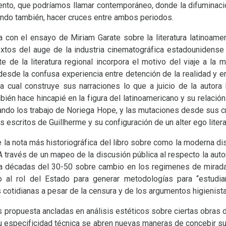
ento, que podríamos llamar contemporáneo, donde la difuminaci
ndo también, hacer cruces entre ambos periodos.
con el ensayo de Miriam Garate sobre la literatura latinoameri
tos del auge de la industria cinematográfica estadounidense 
te de la literatura regional incorpora el motivo del viaje a la 
desde la confusa experiencia entre detención de la realidad y 
a cual construye sus narraciones lo que a juicio de la autora
bién hace hincapié en la figura del latinoamericano y su relación
ndo los trabajo de Noriega Hope, y las mutaciones desde sus c
escritos de Guillherme y su configuración de un alter ego litera
ne la nota más historiográfica del libro sobre como la moderna d
 A través de un mapeo de la discusión pública al respecto la auto
la décadas del 30-50 sobre cambio en los regimenes de mirada 
o al rol del Estado para generar metodologías para “estudi
 cotidianas a pesar de la censura y de los argumentos higienist
s propuesta ancladas en análisis estéticos sobre ciertas obras d
su especificidad técnica se abren nuevas maneras de concebir sus