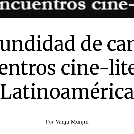
fundidad de ca
ntros cine-lit
Latinoaméric
Por
Vanja Munjin