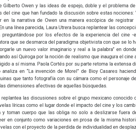
 Gilberto Owen y las ideas de espejo, doble y el problema de 
ías del cine que han fundado la discusión sobre estas nociones: 
 en la narrativa de Owen una manera escópica de registrar
. En una línea parecida, Laura Utrera busca replantear las concep
 preguntándose por los efectos de la experiencia del cine -es
 autora que se desmarca del paradigma objetivista con que se lo 
orgarle un nuevo valor imaginario y real a la palabra” en donde
ptando así Quiroga por la noción de realismo que inaugura el cine
 erigido a sí misma. Paola Cortés por su parte retoma la extensa
lo analiza en “La invención de Morel” de Bioy Casares haciend
uinas que tanto fotografía con su cámara como el personaje de 
las dimensiones afectivas de aquellas búsquedas.
n replantea las discusiones sobre el grupo mexicano conocido
velas líricas como el lugar donde el impacto del cine y los camb
n y toman cuerpo que las obliga no solo a deslizarse fuera d
er en conjunto como variaciones en prosa de la misma histori
las con el proyecto de la perdida de individualidad en desplaz