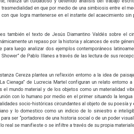
rte, realiza un cuidadoso y detenido análisis del trabajo escr
 trasmedialidad en que por medio de una simbiosis entre el med
a con que logra mantenerse en el instante del acaecimiento sin p
es también el texto de Jesús Diamantino Valdés sobre el cin
dinámicamente un repaso por la historia y alcances de este género
e para luego analizar dos ejemplos contemporáneos latinoam
y Shower” de Pablo Illanes a través de las lectura de sus recep
stanza Cereza plantea un reflexión entorno a la idea de pais
“La Cienaga” de Lucrecia Martel configuran un relato entorno a 
s el mundo material y de los objetos como un materialidad vibr
nión con lo humano por medio en el primer situando la lengua 
lidades socio-históricas circundantes al objeto de su poesía y
iano y lo domestico como un indicio de lo siniestro e inteligi
para ser “portadores de una historia social o de un poder visual
 real se manifieste o se infiltre a través de su propia materiali