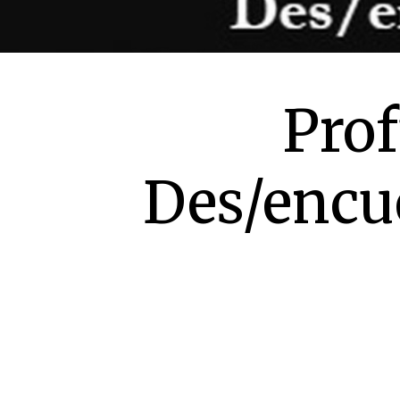
Pro
Des/encue