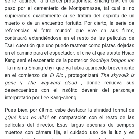
se le “aparece” a la tercer protagonista, Shiang-chyi, en su
paso por el cementerio de Montparnasse, tal cual si no
supiéramos exactamente si se tratara del espíritu de un
muerto o de un encuentro fortuito. Por cierto, la serie de
referencias al “otro mundo” que vive en sus films,
continuará extendiéndose en el resto de las películas de
Tsai, cuestión que uno puede rastrear como pistas dejadas
en el camino para el espectador: el cine al que asiste Hsiao
Kang será el escenario de la posterior
Goodbye Dragon Inn
, la misma Shiang-chyi, que ya había aparecido brevemente
en el comienzo de
El Río
, protagonizará
The skywalk is
gone
y
The wayward cloud
, donde renueva sus
desencuentros con el insólito devenir del personaje
interpretado por Lee Kang-sheng.
Pues bien, por último, cabe destacar la afinidad formal de
¿Qué hora es allá?
en comparación con el resto de las
películas del director. Esas largas escenas de tiempos
muertos con cámara fija, el cuidado uso de la luz y en