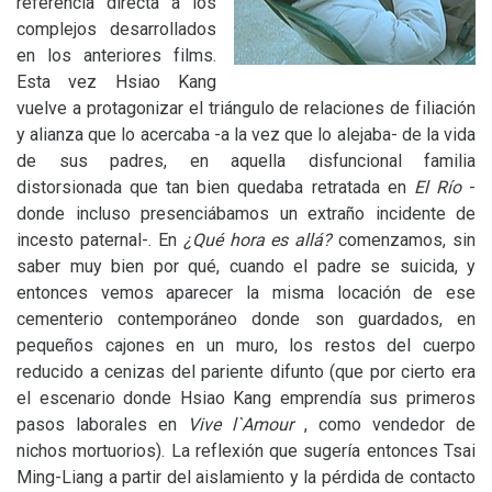
referencia directa a los
complejos desarrollados
en los anteriores films.
Esta vez Hsiao Kang
vuelve a protagonizar el triángulo de relaciones de filiación
y alianza que lo acercaba -a la vez que lo alejaba- de la vida
de sus padres, en aquella disfuncional familia
distorsionada que tan bien quedaba retratada en
El Río
-
donde incluso presenciábamos un extraño incidente de
incesto paternal-. En
¿Qué hora es allá?
comenzamos, sin
saber muy bien por qué, cuando el padre se suicida, y
entonces vemos aparecer la misma locación de ese
cementerio contemporáneo donde son guardados, en
pequeños cajones en un muro, los restos del cuerpo
reducido a cenizas del pariente difunto (que por cierto era
el escenario donde Hsiao Kang emprendía sus primeros
pasos laborales en
Vive l`Amour
, como vendedor de
nichos mortuorios). La reflexión que sugería entonces Tsai
Ming-Liang a partir del aislamiento y la pérdida de contacto