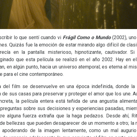
ribir lo que sentí cuando vi
Frágil Como o Mundo
(2002), uno
. Quizás fue la emoción de estar mirando algo difícil de clasi
ecía en la pantalla: misterioso, hipnotizante, cautivador. Si
inado que esta película se realizó en el año 2002. Hay en el
n, en algún punto, hacia un universo atemporal; es eterna al m
le para el cine contemporáneo.
lm se desenvuelve en una época indefinida, donde la at
de sus casas para preservar y proteger el amor que los une. 
creta, la película entera está teñida de una angustia alimen
 preguntas sobre sus decisiones y experiencias pasadas, mien
tre alguna fuerza extraña que la haga pedazos. Desde ahí, 
de bellezas que pueden desaparecer de un momento a otro; la n
apoderando de la imagen lentamente, como un mal augurio q