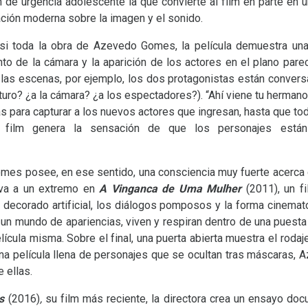
de urgencia adolescente la que convierte al film en parte en una
ción moderna sobre la imagen y el sonido.
 la obra de Azevedo Gomes, la película demuestra una 
o de la cámara y la aparición de los actores en el plano pare
e las escenas, por ejemplo, los dos protagonistas están convers
turo? ¿a la cámara? ¿a los espectadores?). “Ahí viene tu hermano
rás para capturar a los nuevos actores que ingresan, hasta que to
l film genera la sensación de que los personajes están
osee, en ese sentido, una consciencia muy fuerte acerca de
eva a un extremo en
A Vinganca de Uma Mulher
(2011), un f
el decorado artificial, los diálogos pomposos y la forma cinema
un mundo de apariencias, viven y respiran dentro de una puest
película misma. Sobre el final, una puerta abierta muestra el rodaj
a una película llena de personajes que se ocultan tras máscaras
 ellas.
as
(2016)
,
su film más reciente, la directora crea un ensayo doc