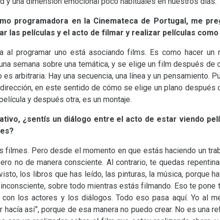
dad y una dimensión emocional poco habituales en nuestros días.
omo programadora en la Cinemateca de Portugal, me preg
ar las películas y el acto de filmar y realizar películas como
a al programar uno está asociando films. Es como hacer un
 una semana sobre una temática, y se elige un film después de o
o es arbitraria. Hay una secuencia, una línea y un pensamiento.
la dirección, en este sentido de cómo se elige un plano después 
película y después otra, es un montaje.
tivo, ¿sentís un diálogo entre el acto de estar viendo pel
mes?
filmes. Pero desde el momento en que estás haciendo un traba
ero no de manera consciente. Al contrario, te quedas repentin
visto, los libros que has leído, las pinturas, la música, porque
nconsciente, sobre todo mientras estás filmando. Eso te pone 
o con los actores y los diálogos. Todo eso pasa aquí. Yo al 
er hacía así”, porque de esa manera no puedo crear. No es una re