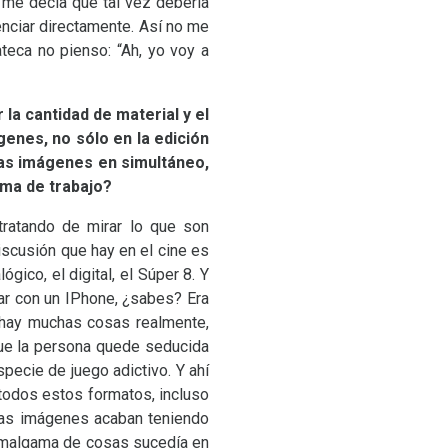
y me decía que tal vez debería
uenciar directamente. Así no me
teca no pienso: “Ah, yo voy a
la cantidad de material y el
genes, no sólo en la edición
ras imágenes en simultáneo,
ma de trabajo?
tratando de mirar lo que son
iscusión que hay en el cine es
ico, el digital, el Súper 8. Y
ar con un IPhone, ¿sabes? Era
Y hay muchas cosas realmente,
que la persona quede seducida
specie de juego adictivo. Y ahí
 todos estos formatos, incluso
 las imágenes acaban teniendo
a amalgama de cosas sucedía en