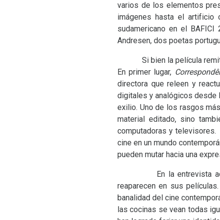
varios de los elementos pres
imágenes hasta el artificio
sudamericano en el
BAFICI
2
Andresen, dos poetas portugue
Si bien la película remite 
En primer lugar,
Correspondê
directora que releen y react
digitales y analógicos desde 
exilio. Uno de los rasgos más
material editado, sino tamb
computadoras y televisores.
cine en un mundo contemporá
pueden mutar hacia una expres
En la entrevista aquí tra
reaparecen en sus películas
banalidad del cine contemporá
las cocinas se vean todas igu