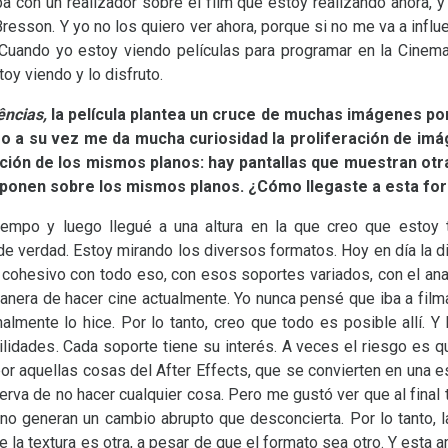
ba con un realizador sobre el film que estoy realizando ahora, 
Bresson. Y yo no los quiero ver ahora, porque si no me va a infl
. Cuando yo estoy viendo películas para programar en la Cinema
toy viendo y lo disfruto.
ências,
la película plantea un cruce de muchas imágenes por 
ro a su vez me da mucha curiosidad la proliferación de imá
ción de los mismos planos: hay pantallas que muestran ot
ponen sobre los mismos planos. ¿Cómo llegaste a esta for
mpo y luego llegué a una altura en la que creo que estoy 
e verdad. Estoy mirando los diversos formatos. Hoy en día la d
 cohesivo con todo eso, con esos soportes variados, con el analóg
anera de hacer cine actualmente. Yo nunca pensé que iba a film
almente lo hice. Por lo tanto, creo que todo es posible allí. 
lidades. Cada soporte tiene su interés. A veces el riesgo es 
por aquellas cosas del After Effects, que se convierten en una e
serva de no hacer cualquier cosa. Pero me gustó ver que al final
 no generan un cambio abrupto que desconcierta. Por lo tanto,
e la textura es otra, a pesar de que el formato sea otro. Y est