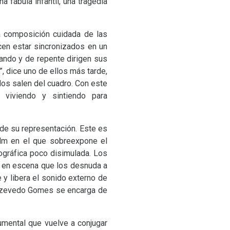
 fábula infantil, una tragedia
composición cuidada de las
cen estar sincronizados en un
ando y de repente dirigen sus
”, dice uno de ellos más tarde,
dos salen del cuadro. Con este
 viviendo y sintiendo para
 su representación. Este es
ilm en el que sobreexpone el
tográfica poco disimulada. Los
a en escena que los desnuda a
e y libera el sonido externo de
, Azevedo Gomes se encarga de
umental que vuelve a conjugar