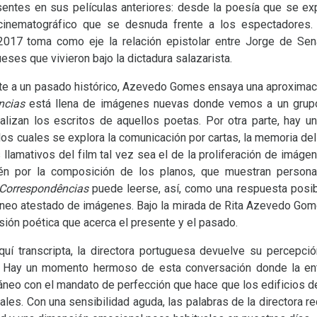
entes en sus películas anteriores: desde la poesía que se exp
 cinematográfico que se desnuda frente a los espectadores.
017 toma como eje la relación epistolar entre Jorge de Sen
ses que vivieron bajo la dictadura salazarista.
a un pasado histórico, Azevedo Gomes ensaya una aproximació
ncias
está llena de imágenes nuevas donde vemos a un grupo
ualizan los escritos de aquellos poetas. Por otra parte, hay 
los cuales se explora la comunicación por cartas, la memoria del
 llamativos del film tal vez sea el de la proliferación de imágen
ién por la composición de los planos, que muestran persona
Correspondências
puede leerse, así, como una respuesta posibl
neo atestado de imágenes. Bajo la mirada de Rita Azevedo Gome
ión poética que acerca el presente y el pasado.
nscripta, la directora portuguesa devuelve su percepción
. Hay un momento hermoso de esta conversación donde la entr
neo con el mandato de perfección que hace que los edificios de
ales. Con una sensibilidad aguda, las palabras de la directora r