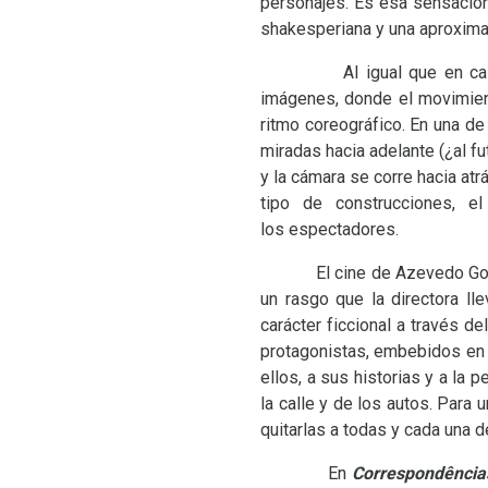
personajes. Es esa sensación 
shakesperiana y una aproxima
Al igual que en casi toda
imágenes, donde el movimient
ritmo coreográfico. En una d
miradas hacia adelante (¿al fu
y la cámara se corre hacia at
tipo de construcciones, e
los espectadores.
El cine de Azevedo Gomes p
un rasgo que la directora ll
carácter ficcional a través d
protagonistas, embebidos en 
ellos, a sus historias y a la 
la calle y de los autos. Par
quitarlas a todas y cada una de
En
Correspondênci