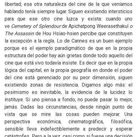
libertad; esa otra naturaleza del cine de la que veníamos
hablando tenía siempre lugar. Siguen existiendo intersticios
para que ese otro cine luzca y exista: cuando uno
ve
Cemetery of Splendour
de Apichatpong Weerasethakul
o
The Assassin
de Hou Hsiao-hsien percibe que constituyen
la excepción a la regla. Lo de Cannes es un buen ejemplo
porque es el ejemplo paradigmático de que en la propia
estructura del poder hay aún grietas donde todo aquello del
cine que está vivo todavía insiste. Es decir que en la propia
lógica del capital, en la propia geografía en donde el poder
del cine está gerenciado por su peor dimensión, siguen
existiendo zonas de resistencia. Digamos algo más: el
pesimismo es inevitable, la evidencia de la lucidez lo
instituye. Si uno piensa a fondo, no puede pasar lo mejor,
jamás. Dadas las circunstancias, desde ningún punto de
vista que se mire las cosas pueden mejorar. Una
perspectiva económica, cinematográfica, filosófica,
sensible lleva indefectiblemente a predecir y esperar
catástrofes. Pero a la vez, casi como si fuese una decisión