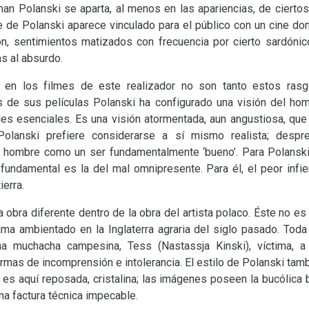
man Polanski se aparta, al menos en las apariencias, de ciertos
re de Polanski aparece vinculado para el público con un cine d
sión, sentimientos matizados con frecuencia por cierto sardóni
s al absurdo.
, en los filmes de este realizador no son tanto estos rasg
és de sus películas Polanski ha configurado una visión del h
es esenciales. Es una visión atormentada, aun angustiosa, que
Polanski prefiere considerarse a sí mismo realista; despr
al hombre como un ser fundamentalmente ‘bueno’. Para Polansk
fundamental es la del mal omnipresente. Para él, el peor infi
ierra.
 obra diferente dentro de la obra del artista polaco. Éste no es u
ama ambientado en la Inglaterra agraria del siglo pasado. Toda
na muchacha campesina, Tess (Nastassja Kinski), víctima, 
rmas de incomprensión e intolerancia. El estilo de Polanski tam
es aquí reposada, cristalina; las imágenes poseen la bucólica b
na factura técnica impecable.