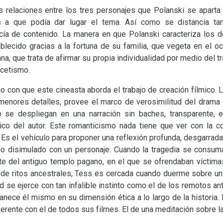
s relaciones entre los tres personajes que Polanski se aparta
s a que podía dar lugar el tema. Así como se distancia ta
acía de contenido. La manera en que Polanski caracteriza los 
blecido gracias a la fortuna de su familia, que vegeta en el oci
ana, que trata de afirmar su propia individualidad por medio del tr
scetismo.
 con que este cineasta aborda el trabajo de creación fílmico. 
menores detalles, provee el marco de verosimilitud del drama en
o se despliegan en una narración sin baches, transparente, e
tico del autor. Este romanticismo nada tiene que ver con la c
. Es el vehículo para proponer una reflexión profunda, desgarra
o disimulado con un personaje. Cuando la tragedia se consuma,
ante del antiguo templo pagano, en el que se ofrendaban víctim
n de ritos ancestrales, Tess es cercada cuando duerme sobre un 
 se ejerce con tan infalible instinto como el de los remotos a
ece él mismo en su dimensión ética a lo largo de la historia. 
ente con el de todos sus filmes. El de una meditación sobre la 