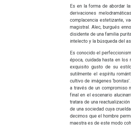
Es en la forma de abordar la
derivaciones melodramática
complacencia estetizante, v
magistral. Alec, burgués enno
disidente de una familia purit
intelecto y la búsqueda del a
Es conocido el perfeccionismo
época, cuidada hasta en los 
exquisito gusto de su estil
sutilmente el espíritu román
cultivo de imágenes ‘bonitas’
a través de un compromiso n
final en el escenario alucin
tratara de una reactualizació
de una sociedad cuya crueldad
decirnos que el hombre perman
maestra es de este modo coher