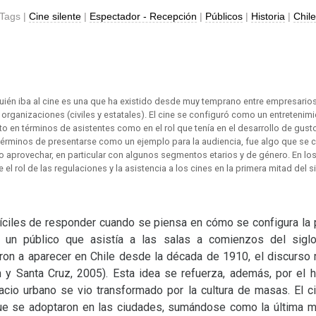
Tags |
Cine silente
|
Espectador - Recepción
|
Públicos
|
Historia
|
Chil
uién iba al cine es una que ha existido desde muy temprano entre empresario
 organizaciones (civiles y estatales). El cine se configuró como un entretenim
to en términos de asistentes como en el rol que tenía en el desarrollo de gusto
 términos de presentarse como un ejemplo para la audiencia, fue algo que s
o aprovechar, en particular con algunos segmentos etarios y de género. En lo
e el rol de las regulaciones y la asistencia a los cines en la primera mitad del s
ciles de responder cuando se piensa en cómo se configura la pr
 un público que asistía a las salas a comienzos del sig
on a aparecer en Chile desde la década de 1910, el discurso
 y Santa Cruz, 2005). Esta idea se refuerza, además, por el 
cio urbano se vio transformado por la cultura de masas. El c
ue se adoptaron en las ciudades, sumándose como la última ma