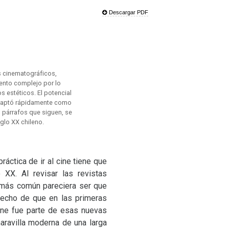
e
Descargar PDF
s cinematográficos,
iento complejo por lo
s estéticos. El potencial
e captó rápidamente como
s párrafos que siguen, se
iglo XX chileno.
áctica de ir al cine tiene que
lo
XX
. Al revisar las revistas
 más común pareciera ser que
hecho de que en las primeras
ine fue parte de esas nuevas
ravilla moderna de una larga