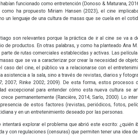
ue habían funcionado como entretención (Donoso
&
Maturana, 2016
al como ha propuesto Miriam Hansen (2023), el cine implicab
mo un lenguaje de una cultura de masas que se cuela en el coti
ago son relevantes porque la práctica de ir al cine se va a d
io de productos. En otras palabras, y como ha planteado Ana M. 
o parte de rutas comerciales establecidas y activas. Las película
 masas que se va a caracterizar por crear la necesidad de obje
 el caso del cine, el público va a relacionarse con el entretenim
a asistencia a la sala, sino a través de revistas, diarios y fotog
7; 2007; Rinke 2002; 2009). De esta forma, estos procesos d
ad excepcional para entender cómo esta nueva cultura se a
y crece permanentemente (Rancière, 2014; Sarlo, 2000). Lo inter
presencia de estos factores (revistas, periódicos, fotos, pelícu
tidiana y en un entretenimiento deseado por las personas.
intentará explorar el problema que abrió este escrito: ¿quién ib
ada y con regulaciones (censuras) que permiten tener una idea de 