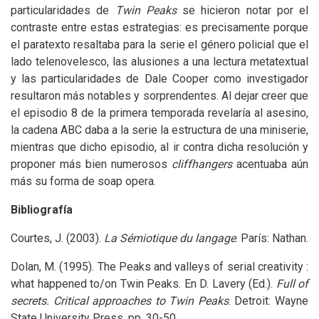
particularidades de
Twin Peaks
se hicieron notar por el
contraste entre estas estrategias: es precisamente porque
el paratexto resaltaba para la serie el género policial que el
lado telenovelesco, las alusiones a una lectura metatextual
y las particularidades de Dale Cooper como investigador
resultaron más notables y sorprendentes. Al dejar creer que
el episodio 8 de la primera temporada revelaría al asesino,
la cadena
ABC
daba a la serie la estructura de una miniserie,
mientras que dicho episodio, al ir contra dicha resolución y
proponer más bien numerosos
cliffhangers
acentuaba aún
más su forma de soap opera.
Bibliografía
Courtes, J. (2003).
La Sémiotique du langage
. París: Nathan.
Dolan, M. (1995). The Peaks and valleys of serial creativity :
what happened to/on Twin Peaks. En D. Lavery (Ed.).
Full of
secrets. Critical approaches to Twin Peaks
. Detroit: Wayne
State University Press. pp. 30-50.