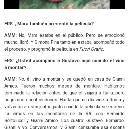
ERS
:
¿
Mara también presentó la película?
AMM
:
No, Mara estaba en el público. Pero se emocionó
mucho, lloró. Y Simona Fina también estaba, acompañó todo
el proceso, y programó la película en
Fuori Orario
.
ERS
: ¿Usted acompaño a Gustavo aquí cuando el vino
a montar?
AMM
:
No, él vino a montar y se quedó en casa de Gianni
Amico. Fueron muchos meses de montaje. Habíamos
terminado la relación antes de que él viajara a Italia, pero
seguimos escribiéndonos. Hasta que un día vine a Roma y
volvimos a estar juntos justo cuando la película se estrenó.
La vimos en los monitores de la
RAI
con Bernardo
Bertolucci y Gianni Amico. Los cuatro: Gustavo, Bernardo,
Gianni y yo. Conversamos, y Gianni censuraba esa escena