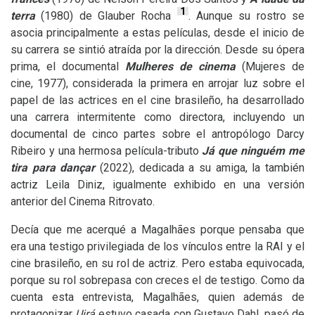
1
terra
(1980) de Glauber Rocha
. Aunque su rostro se
asocia principalmente a estas películas, desde el inicio de
su carrera se sintió atraída por la dirección. Desde su ópera
prima, el documental
Mulheres de cinema
(Mujeres de
cine, 1977), considerada la primera en arrojar luz sobre el
papel de las actrices en el cine brasileño, ha desarrollado
una carrera intermitente como directora, incluyendo un
documental de cinco partes sobre el antropólogo Darcy
Ribeiro y una hermosa película-tributo
Já que ninguém me
tira para dançar
(2022), dedicada a su amiga, la también
actriz Leila Diniz, igualmente exhibido en una versión
anterior del Cinema Ritrovato.
Decía que me acerqué a Magalhães porque pensaba que
era una testigo privilegiada de los vínculos entre la
RAI
y el
cine brasileño, en su rol de actriz. Pero estaba equivocada,
porque su rol sobrepasa con creces el de testigo. Como da
cuenta esta entrevista, Magalhães, quien además de
protagonizar
Uirá
estuvo casada con Gustavo Dahl, pasó de