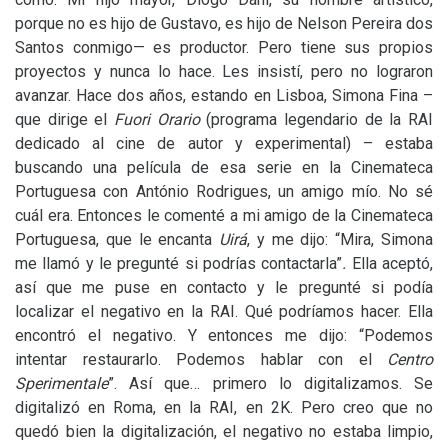
porque no es hijo de Gustavo, es hijo de Nelson Pereira dos
Santos conmigo— es productor. Pero tiene sus propios
proyectos y nunca lo hace. Les insistí, pero no lograron
avanzar. Hace dos años, estando en Lisboa, Simona Fina –
que dirige el
Fuori Orario
(programa legendario de la
RAI
dedicado al cine de autor y experimental) – estaba
buscando una película de esa serie en la Cinemateca
Portuguesa con António Rodrigues, un amigo mío. No sé
cuál era. Entonces le comenté a mi amigo de la Cinemateca
Portuguesa, que le encanta
Uirá
, y me dijo: “Mira, Simona
me llamó y le pregunté si podrías contactarla”
.
Ella aceptó,
así que me puse en contacto y le pregunté si podía
localizar el negativo en la
RAI
. Qué podríamos hacer. Ella
encontró el negativo. Y entonces me dijo: “Podemos
intentar restaurarlo. Podemos hablar con el
Centro
Sperimentale
”. Así que… primero lo digitalizamos. Se
digitalizó en Roma, en la
RAI
, en 2K. Pero creo que no
quedó bien la digitalización, el negativo no estaba limpio,