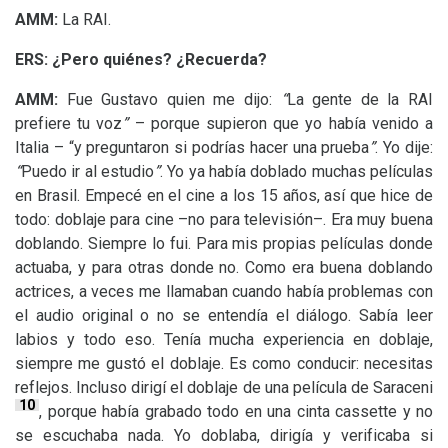
AMM
:
La
RAI
.
ERS
: ¿Pero quiénes? ¿Recuerda?
AMM
:
Fue Gustavo quien me dijo:
“
La gente de la
RAI
prefiere tu voz
”
– porque supieron que yo había venido a
Italia – “y preguntaron si podrías hacer una prueba
”
. Yo dije:
“
Puedo ir al estudio
”
. Yo ya había doblado muchas películas
en Brasil. Empecé en el cine a los 15 años, así que hice de
todo: doblaje para cine –no para televisión–. Era muy buena
doblando. Siempre lo fui. Para mis propias películas donde
actuaba, y para otras donde no. Como era buena doblando
actrices, a veces me llamaban cuando había problemas con
el audio original o no se entendía el diálogo. Sabía leer
labios y todo eso. Tenía mucha experiencia en doblaje,
siempre me gustó el doblaje. Es como conducir: necesitas
reflejos. Incluso dirigí el doblaje de una película de Saraceni
10
, porque había grabado todo en una cinta cassette y no
se escuchaba nada. Yo doblaba, dirigía y verificaba si