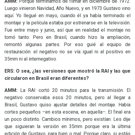
AMM
:
Porque terminamos de filmar en diciembre de 1972.
Luego vinieron Navidad, Año Nuevo, y en 1973 Gustavo vino
aquí. Yo llegué en mayo, cuando él ya había terminado el
montaje y la película estaba por estrenarse en la televisión.
Fue entre mayo y junio, así que en realidad el montaje no
tomó tanto. Pero en Brasil, cuando hizo la ampliación,
remontó algunas partes. Por eso guié al equipo de
restauración: el negativo no se vía igual ni al positivo en
35mm ni al internegativo.
ERS
: O sea, ¿las versiones que mostró la
RAI
y las que
circularon en Brasil eran diferentes?
AMM
:
La
RAI
cortó 20 minutos para la transmisión. El
negativo conservaba esos 20 minutos, pero al llegar a
Brasil, Gustavo quiso ajustar detalles del montaje. Había
cortes pequeños –en esta escena, en aquella–. El final era
un poco distinto. Cambios mínimos, pero existían. Les dije
que siguieran la versión en 35mm porque era la última
edición de Gustavo, para bien o mal. Porque claro, si estás