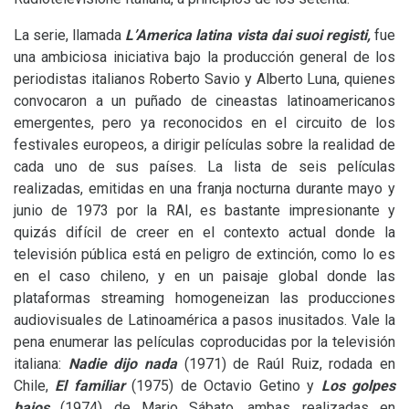
La serie, llamada
L’America latina vista dai suoi registi,
fue
una ambiciosa iniciativa bajo la producción general de los
periodistas italianos Roberto Savio y Alberto Luna, quienes
convocaron a un puñado de cineastas latinoamericanos
emergentes, pero ya reconocidos en el circuito de los
festivales europeos, a dirigir películas sobre la realidad de
cada uno de sus países. La lista de seis películas
realizadas, emitidas en una franja nocturna durante mayo y
junio de 1973 por la
RAI
, es bastante impresionante y
quizás difícil de creer en el contexto actual donde la
televisión pública está en peligro de extinción, como lo es
en el caso chileno, y en un paisaje global donde las
plataformas streaming homogeneizan las producciones
audiovisuales de Latinoamérica a pasos inusitados. Vale la
pena enumerar las películas coproducidas por la televisión
italiana:
Nadie dijo nada
(1971) de Raúl Ruiz, rodada en
Chile,
El familiar
(1975) de Octavio Getino y
Los golpes
bajos
(1974) de Mario Sábato, ambas realizadas en