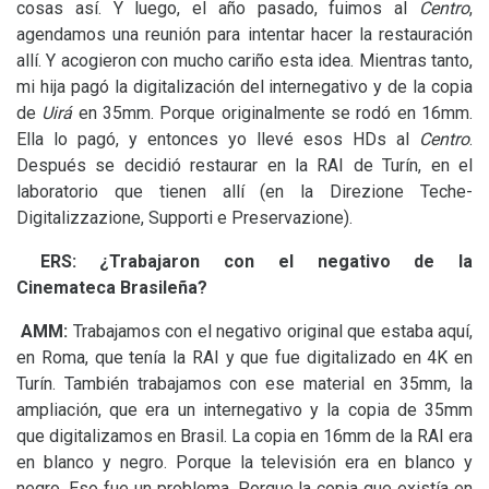
cosas así. Y luego, el año pasado, fuimos al
Centro
,
agendamos una reunión para intentar hacer la restauración
allí. Y acogieron con mucho cariño esta idea. Mientras tanto,
mi hija pagó la digitalización del internegativo y de la copia
de
Uirá
en 35mm. Porque originalmente se rodó en 16mm.
Ella lo pagó, y entonces yo llevé esos HDs al
Centro
.
Después se decidió restaurar en la
RAI
de Turín, en el
laboratorio que tienen allí (en la Direzione Teche-
Digitalizzazione, Supporti e Preservazione).
ERS
:
¿Trabajaron con el negativo de la
Cinemateca Brasileña?
AMM
:
Trabajamos con el negativo original que estaba aquí,
en Roma, que tenía la
RAI
y que fue digitalizado en 4K en
Turín. También trabajamos con ese material en 35mm, la
ampliación, que era un internegativo y la copia de 35mm
que digitalizamos en Brasil. La copia en 16mm de la
RAI
era
en blanco y negro. Porque la televisión era en blanco y
negro. Eso fue un problema. Porque la copia que existía en