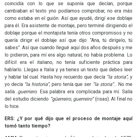
coincidía con lo que se suponía que decían, porque
cambiaban el texto yno podíamos comprobar, no era más
como estaba en el guión. Así que ayudé, dirigí ese doblaje
para él. Era asistente de montaje, pero terminé dirigiendo el
doblaje porque el montajista tenía otros compromisos y no
quería dirigir el doblaje así que dijo: “Ana, tú dirígelo, tú
sabes”. Así que cuando llegué aquí dos años después y me
lo pidieron, para mí era algo natural, no había problema. Lo
difícil era el italiano, no tenía suficiente práctica para
hablarlo. Llegas a Italia y ya tienes un texto que debes leer
y hablar tal cual. Hasta hoy recuerdo que decía
“la storia”
, y
yo decía
“la historia”
, pero tenía que ser
“la storia”
… No me
salía…
guerriero
. Esa palabra era complicada para mí. Salía
del estudio diciendo
“gûerreiro, guerreiro”
(risas). Al final no
lo hice.
ERS
: ¿Y por qué dijo que el proceso de montaje aquí
tomó tanto tiempo?