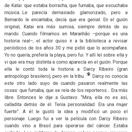
de Katai: que estaba borracha, que fumaba, que escuchaba
música…Le parecía demasiado glamorizado, pero a
Bernardo le encantaba, decía que era genial. En el guión
original, Katai era más sumisa, siempre detrás de su
marido. Cuando filmamos en Maranhão –porque es una
historia real–, el actor quiso ir a la biblioteca a revisar
periódicos de los años 30 y me pidió que lo acompañara.
Yo no quería, prefería la playa, pero fui. Y allí leí sobre ella y
vi que era muy distinta a como aparecía en el guión. Porque
ella le contó toda la historia a Darcy Ribeiro (gran
9
antropólogo brasilero), pero en la tribu.
Darcy no conocía
este otro lado suyo de cuando pasaron realmente las
cosas: que fumaba, que se reía de los reporteros… Era más
libre. Entonces le dije a Gustavo: “Mira, ella no es así,
calladita detrás de él. Tenía personalidad. Era una mujer
fuerte”
.
A él le gustó la idea y modificó un poco el
personaje. Luego fui a ver la película con Darcy Ribeiro
cuando vino a Brasil para operarse del cáncer. Estaba