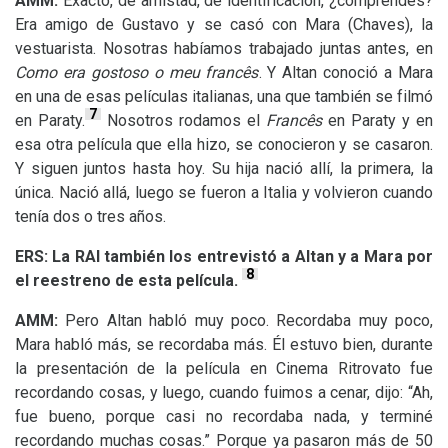
AMM
:
Exacto, de amistad, de identificación, ¿comprendes?
Era amigo de Gustavo y se casó con Mara (Chaves), la
vestuarista. Nosotras habíamos trabajado juntas antes, en
Como era gostoso o meu francês
. Y Altan conoció a Mara
en una de esas películas italianas, una que también se filmó
7
en Paraty.
Nosotros rodamos el
Francês
en Paraty y en
esa otra película que ella hizo, se conocieron y se casaron.
Y siguen juntos hasta hoy. Su hija nació allí, la primera, la
única. Nació allá, luego se fueron a Italia y volvieron cuando
tenía dos o tres años.
ERS
:
La
RAI
también los entrevistó a Altan y a Mara por
8
el reestreno de esta película.
AMM
:
Pero Altan habló muy poco. Recordaba muy poco,
Mara habló más, se recordaba más. Él estuvo bien, durante
la presentación de la película en Cinema Ritrovato fue
recordando cosas, y luego, cuando fuimos a cenar, dijo: “Ah,
fue bueno, porque casi no recordaba nada, y terminé
recordando muchas cosas.” Porque ya pasaron más de 50