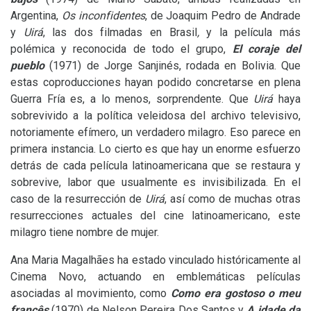
Argentina,
Os inconfidentes
, de Joaquim Pedro de Andrade
y
Uirá
, las dos filmadas en Brasil
,
y la película más
polémica y reconocida de todo el grupo,
El coraje del
pueblo
(1971) de Jorge Sanjinés, rodada en Bolivia. Que
estas coproducciones hayan podido concretarse en plena
Guerra Fría es, a lo menos, sorprendente. Que
Uirá
haya
sobrevivido a la política veleidosa del archivo televisivo,
notoriamente efímero, un verdadero milagro. Eso parece en
primera instancia. Lo cierto es que hay un enorme esfuerzo
detrás de cada película latinoamericana que se restaura y
sobrevive, labor que usualmente es invisibilizada. En el
caso de la resurrección de
Uirá
, así como de muchas otras
resurrecciones actuales del cine latinoamericano, este
milagro tiene nombre de mujer.
Ana Maria Magalhães ha estado vinculado históricamente al
Cinema Novo, actuando en emblemáticas películas
asociadas al movimiento, como
Como era gostoso o meu
francês
(1970) de Nelson Pereira Dos Santos y
A idade da