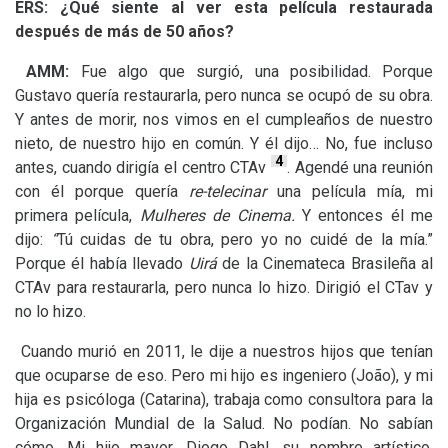
ERS
:
¿Qué siente al ver esta película restaurada
después de más de 50 años?
AMM
:
Fue algo que surgió, una posibilidad. Porque
Gustavo quería restaurarla, pero nunca se ocupó de su obra.
Y antes de morir, nos vimos en el cumpleaños de nuestro
nieto, de nuestro hijo en común. Y él dijo… No, fue incluso
4
antes, cuando dirigía el centro CTAv
. Agendé una reunión
con él porque quería
re-telecinar
una película mía, mi
primera película,
Mulheres de Cinema.
Y entonces él me
dijo:
“
Tú cuidas de tu obra, pero yo no cuidé de la mía.”
Porque él había llevado
Uirá
de la Cinemateca Brasileña al
CTAv para restaurarla, pero nunca lo hizo. Dirigió el CTav y
no lo hizo.
Cuando murió en 2011, le dije a nuestros hijos que tenían
que ocuparse de eso. Pero mi hijo es ingeniero (João), y mi
hija es psicóloga (Catarina), trabaja como consultora para la
Organización Mundial de la Salud. No podían. No sabían
cómo. Mi hijo mayor, Diogo Dahl, su nombre artístico,