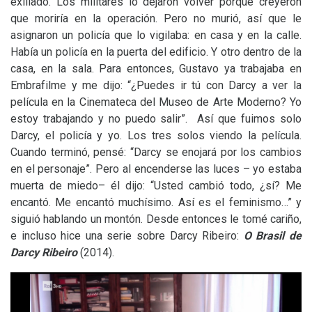
exiliado. Los militares lo dejaron volver porque creyeron
que moriría en la operación. Pero no murió, así que le
asignaron un policía que lo vigilaba: en casa y en la calle.
Había un policía en la puerta del edificio. Y otro dentro de la
casa, en la sala. Para entonces, Gustavo ya trabajaba en
Embrafilme y me dijo: “¿Puedes ir tú con Darcy a ver la
película en la Cinemateca del Museo de Arte Moderno? Yo
estoy trabajando y no puedo salir”. Así que fuimos solo
Darcy, el policía y yo. Los tres solos viendo la película.
Cuando terminó, pensé: “Darcy se enojará por los cambios
en el personaje”. Pero al encenderse las luces – yo estaba
muerta de miedo– él dijo: “Usted cambió todo, ¿sí? Me
encantó. Me encantó muchísimo. Así es el feminismo…” y
siguió hablando un montón. Desde entonces le tomé cariño,
e incluso hice una serie sobre Darcy Ribeiro:
O Brasil de
Darcy Ribeiro
(2014).