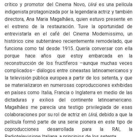
crítico y promotor del Cinema Novo,
Uirá
es una película
indigenista protagonizada por la legendaria actriz y también
directora, Ana Maria Magalhães, quien estuvo presente en
el estreno de la restauración. Tuve la oportunidad de
entrevistarla en el café del Cinema Modernissimo, un
histórico cine subterráneo recientemente remodelado, que
funciona como tal desde 1915. Quería conversar con ella
porque hace años que estoy embarcada en la
reconstrucción de los fructíferos –aunque muchas veces
complicados– diálogos entre cineastas latinoamericanos y
la televisión pública europea a partir de los setenta, y que
se materializaron en numerosas coproducciones exhibidas
en países como Italia, Francia o Inglaterra en medio de las
dictaduras y exilios del continente latinoamericano.
Magalhães me parecía una testigo privilegiada de esas
colaboraciones por su rol de actriz en
Uirá,
debido a que la
película formó parte de una serie pionera en este tipo de
coproducciones desarrollada para la
RAI
, la
Radiotelevisione Italiana, a principios de los setenta.