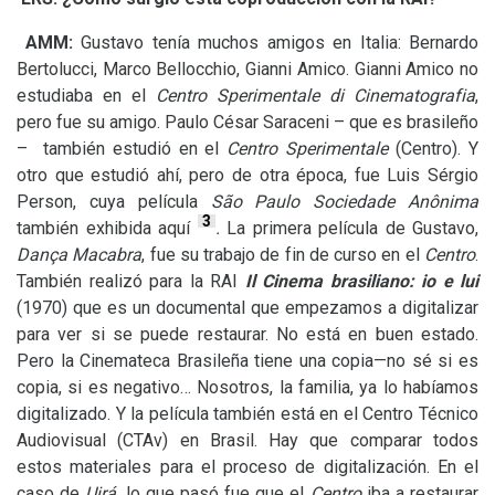
AMM
:
Gustavo tenía muchos amigos en Italia: Bernardo
Bertolucci, Marco Bellocchio, Gianni Amico. Gianni Amico no
estudiaba en el
Centro Sperimentale
di Cinematografia
,
pero fue su amigo. Paulo César Saraceni – que es brasileño
– también estudió en el
Centro Sperimentale
(Centro). Y
otro que estudió ahí, pero de otra época, fue Luis Sérgio
Person, cuya película
São Paulo Sociedade Anônima
3
también exhibida aquí
.
La primera película de Gustavo,
Dança Macabra
, fue su trabajo de fin de curso en el
Centro
.
También realizó para la
RAI
Il
Cinema brasiliano: io e lui
(1970) que es un documental que empezamos a digitalizar
para ver si se puede restaurar. No está en buen estado.
Pero la Cinemateca Brasileña tiene una copia—no sé si es
copia, si es negativo… Nosotros, la familia, ya lo habíamos
digitalizado. Y la película también está en el Centro Técnico
Audiovisual (CTAv) en Brasil. Hay que comparar todos
estos materiales para el proceso de digitalización. En el
caso de
Uirá,
lo que pasó fue que el
Centro
iba a restaurar