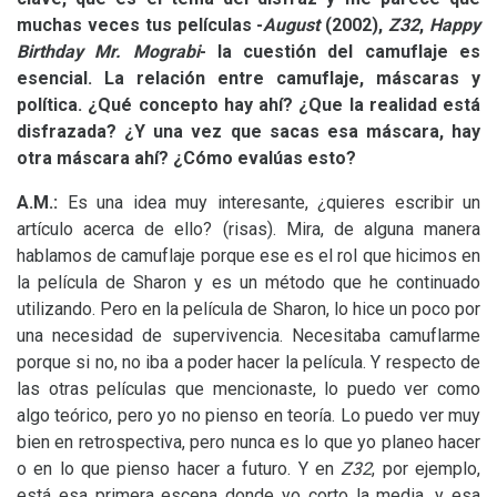
muchas veces tus películas -
August
(2002),
Z32
,
Happy
Birthday Mr. Mograbi
- la cuestión del camuflaje es
esencial. La relación entre camuflaje, máscaras y
política. ¿Qué concepto hay ahí? ¿Que la realidad está
disfrazada? ¿Y una vez que sacas esa máscara, hay
otra máscara ahí? ¿Cómo evalúas esto?
A.M.:
Es una idea muy interesante, ¿quieres escribir un
artículo acerca de ello? (risas). Mira, de alguna manera
hablamos de camuflaje porque ese es el rol que hicimos en
la película de Sharon y es un método que he continuado
utilizando. Pero en la película de Sharon, lo hice un poco por
una necesidad de supervivencia. Necesitaba camuflarme
porque si no, no iba a poder hacer la película. Y respecto de
las otras películas que mencionaste, lo puedo ver como
algo teórico, pero yo no pienso en teoría. Lo puedo ver muy
bien en retrospectiva, pero nunca es lo que yo planeo hacer
o en lo que pienso hacer a futuro. Y en
Z32
, por ejemplo,
está esa primera escena donde yo corto la media, y esa