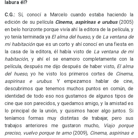
labura él?
C.G.:
Sí, conocí a Marcelo cuando estaba haciendo la
edición de su película
Cinema, aspirinas e urubus
(2005)
en belo horizonte porque vivía ahí la editora de la película, y
yo tenía terminada ya
El alma del hueso
, y de
La ventana de
mi habitación
que es un corto y ahí conocí en una fiesta en
la casa de la editora, él había visto de
L
a ventana de mi
habitación
, y ahí el se enamoro completamente con la
película, después me dijo después de haber visto,
El alma
del hueso
, yo he visto los primeros cortes de
Cinema,
aspirinas e urubus
. Y empezamos hablar de cine,
descubrimos que tenemos muchos puntos en común, de
identidad de todo eso nos gustamos de algunos tipos de
cine que son parecidos, y quedamos amigo, y la amistad es
lo principal de la unión, y quisimos hacer algo juntos. Si
teníamos formas muy distintas de trabajar, pero sus
trabajos anteriores me gustaron mucho,
Viajo porque
preciso, vuelvo porque te amo
(2009),
Cinema, aspirinas e