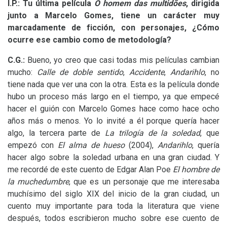
I.P.
: Tu última película
O homem das multidões
,
dirigida
junto a Marcelo Gomes,
tiene un carácter muy
marcadamente de ficción, con personajes, ¿Cómo
ocurre ese cambio como de metodología?
C.G.
:
Bueno, yo creo que casi todas mis películas cambian
mucho:
Calle de doble sentido
,
Accidente
,
Andarihlo
, no
tiene nada que ver una con la otra. Esta es la película donde
hubo un proceso más largo en el tiempo, ya que empecé
hacer el guión con Marcelo Gomes hace como hace ocho
años más o menos. Yo lo invité a él porque quería hacer
algo, la tercera parte de
La trilogía de la soledad
, que
empezó con
El alma de hueso
(2004),
Andarihlo
, quería
hacer algo sobre la soledad urbana en una gran ciudad. Y
me recordé de este cuento de Edgar Alan Poe
El hombre de
la muchedumbre
, que es un personaje que me interesaba
muchísimo del siglo
XIX
del inicio de la gran ciudad, un
cuento muy importante para toda la literatura que viene
después, todos escribieron mucho sobre ese cuento de