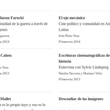
Harun Farocki
El ojo mecánico
inuidad de la guerra a través de
Cine político y comunidad en A
genes
Latina
igueroa
Iván Pinto Veas
ra 2014
Primavera 2014
 Cahen
Escrituras cinematográficas de
historia
Entrevista con Sylvie Lindeperg
to Veas
ra 2013
Natalia Taccetta y Mariano Veliz
Primavera 2013
 Mallet
Desconfiar de las imágenes
r es lo propio tuyo y eso es lo