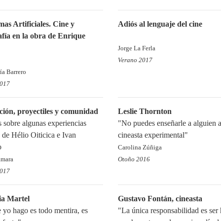
as Artificiales. Cine y
Adiós al lenguaje del cine
fía en la obra de Enrique
Jorge La Ferla
Verano 2017
ía Barrero
2017
ción, proyectiles y comunidad
Leslie Thornton
 sobre algunas experiencias
"No puedes enseñarle a alguien a
 de Hélio Oiticica e Ivan
cineasta experimental"
o
Carolina Zúñiga
ámara
Otoño 2016
2017
ia Martel
Gustavo Fontán, cineasta
 yo hago es todo mentira, es
"La única responsabilidad es ser