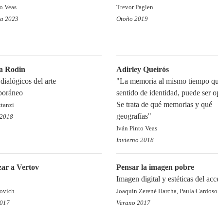
to Veas
Trevor Paglen
ra 2023
Otoño 2019
a Rodin
Adirley Queirós
dialógicos del arte
"La memoria al mismo tiempo qu
poráneo
sentido de identidad, puede ser o
Se trata de qué memorias y qué
ttanzi
geografías"
 2018
Iván Pinto Veas
Invierno 2018
zar a Vertov
Pensar la imagen pobre
Imagen digital y estéticas del acc
ovich
Joaquín Zerené Harcha, Paula Cardoso
2017
Verano 2017