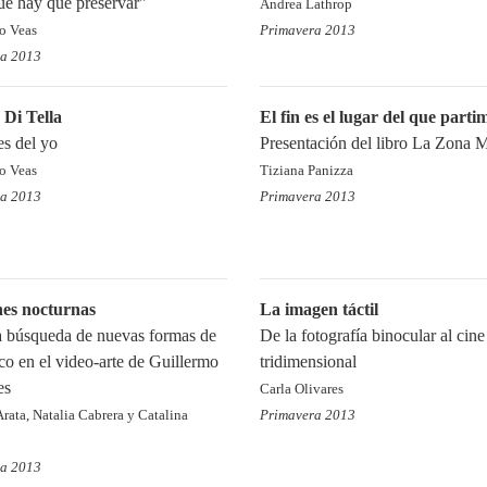
ue hay que preservar"
Andrea Lathrop
to Veas
Primavera 2013
ra 2013
Di Tella
El fin es el lugar del que parti
es del yo
Presentación del libro La Zona 
to Veas
Tiziana Panizza
ra 2013
Primavera 2013
nes nocturnas
La imagen táctil
a búsqueda de nuevas formas de
De la fotografía binocular al cine
ico en el video-arte de Guillermo
tridimensional
es
Carla Olivares
rata, Natalia Cabrera y Catalina
Primavera 2013
ra 2013