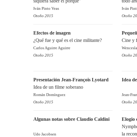
siquiera saber el porqué"
todo art
Iván Pinto Veas
Iván Pin
Otoño 2015
Otoño 2
Efectos de imagen
Pequeño
¿Qué fue y qué es el cine militante?
Cine y 
Carlos Aguirre Aguirre
Wencesla
Otoño 2015
Otoño 2
Presentación Jean-François Lyotard
Idea de
Idea de un filme soberano
Román Domínguez
Jean-Fra
Otoño 2015
Otoño 2
Algunas notas sobre Claudio Caldini
Elogio 
Nymphom
la recon
Udo Jacobsen