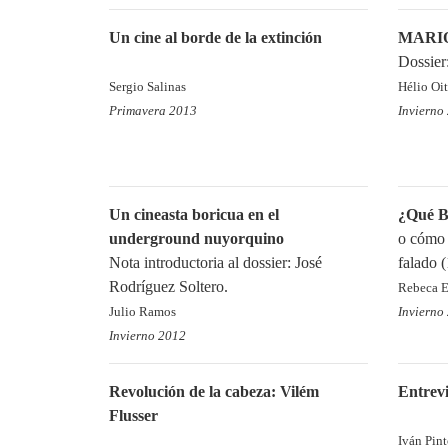
Un cine al borde de la extinción
MARIO
Dossier
Sergio Salinas
Hélio Oit
Primavera 2013
Invierno
Un cineasta boricua en el
¿Qué B
underground nuyorquino
o cómo 
Nota introductoria al dossier: José
falado 
Rodríguez Soltero.
Rebeca E
Julio Ramos
Invierno
Invierno 2012
Revolución de la cabeza: Vilém
Entrev
Flusser
Iván Pin