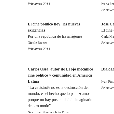
Primavera 2014
Ivana Pe
Primave
El cine político hoy: las nuevas
José C
exigencias
El cine 
Por una república de las imágenes
Carla Ma
Nicole Brenez
Primave
Primavera 2014
Carlos Ossa, autor de El ojo mecánico
Dialog
cine político y comunidad en América
Latina
Iván Pin
"La catástrofe no es la destrucción del
Primave
mundo, es el hecho que lo padezcamos
porque no hay posibilidad de imaginarlo
de otro modo"
Néstor Sepúlveda e Iván Pinto