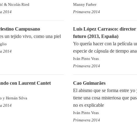
rić & Nicolás Ried
Manny Farber
ra 2014
Primavera 2014
elestino Campusano
Luis López Carrasco: director
es un tejido vivo, como una piel
futuro (2013, España)
Yo quería hacer con la película u
glio
especie de cápsula de tiempo ana
ra 2014
Iván Pinto Veas
Primavera 2014
ando con Laurent Cantet
Cao Guimarães
El abismo que se forma entre yo y
tiene una cosa misteriosa que pa
to y Hernán Silva
no es explicable
ra 2014
Iván Pinto Veas
Primavera 2014