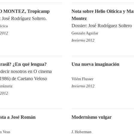
 MONTEZ, Tropicamp
Nota sobre Helio Oiticica y Ma
: José Rodríguez Soltero.
Montez
Dossier: José Rodríguez Soltero
icica
 2012
Gonzalo Aguilar
Invierno 2012
rasil? ¿En qué lengua?
Una nueva imaginación
decir nosotros en O cinema
(1986) de Caetano Veloso
Vilém Flusser
rrázuriz
Invierno 2012
 2012
ista a José Román
Modernismo vulgar
to Veas
J. Hoberman