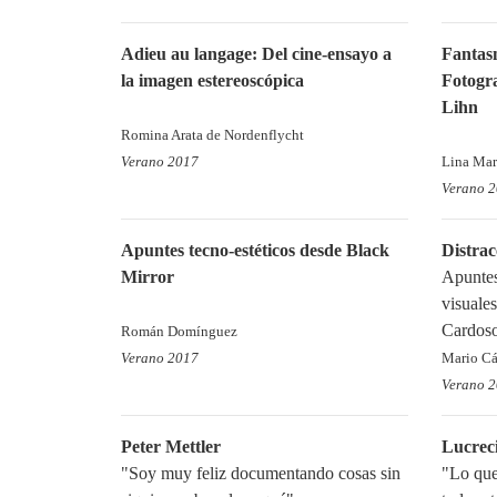
Adieu au langage: Del cine-ensayo a
Fantasm
la imagen estereoscópica
Fotogra
Lihn
Romina Arata de Nordenflycht
Verano 2017
Lina Mar
Verano 
Apuntes tecno-estéticos desde Black
Distrac
Mirror
Apuntes
visuales
Cardos
Román Domínguez
Verano 2017
Mario C
Verano 
Peter Mettler
Lucrec
"Soy muy feliz documentando cosas sin
"Lo que