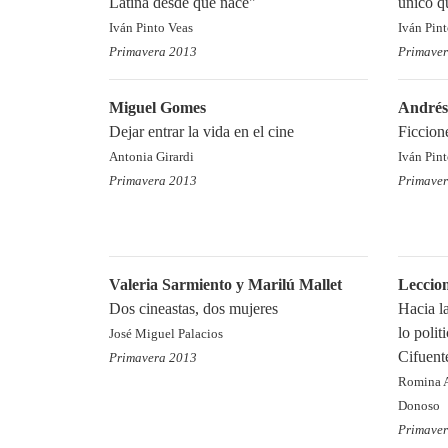
Latina desde que nace"
único q
Iván Pinto Veas
Iván Pin
Primavera 2013
Primave
Miguel Gomes
Andrés 
Dejar entrar la vida en el cine
Ficcion
Antonia Girardi
Iván Pin
Primavera 2013
Primave
Valeria Sarmiento y Marilú Mallet
Leccio
Dos cineastas, dos mujeres
Hacia l
lo polit
José Miguel Palacios
Cifuent
Primavera 2013
Romina A
Donoso
Primave