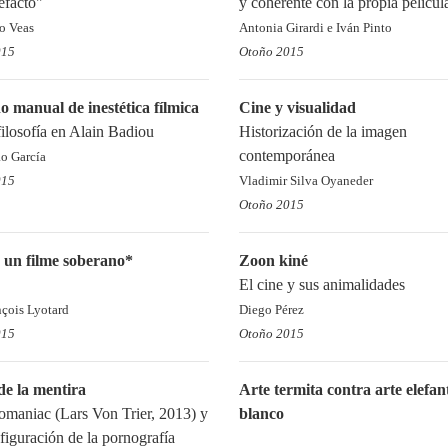
efacto"
y coherente con la propia películ
to Veas
Antonia Girardi e Iván Pinto
015
Otoño 2015
 manual de inestética fílmica
Cine y visualidad
filosofía en Alain Badiou
Historización de la imagen
contemporánea
o García
015
Vladimir Silva Oyaneder
Otoño 2015
 un filme soberano*
Zoon kiné
El cine y sus animalidades
nçois Lyotard
Diego Pérez
015
Otoño 2015
de la mentira
Arte termita contra arte elefan
aniac (Lars Von Trier, 2013) y
blanco
figuración de la pornografía