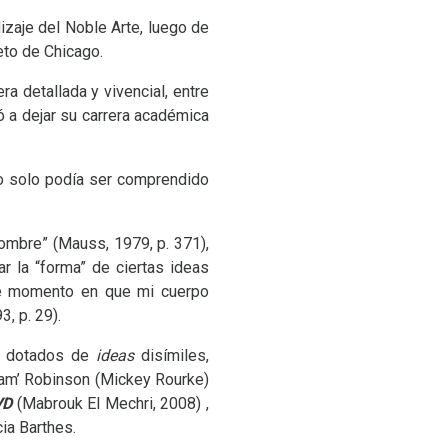
izaje del Noble Arte, luego de
eto de Chicago.
 detallada y vivencial, entre
ió a dejar su carrera académica
to solo podía ser comprendido
hombre” (Mauss, 1979, p. 371),
r la “forma” de ciertas ideas
ese momento en que mi cuerpo
, p. 29).
os dotados de
ideas
disímiles,
am’ Robinson (Mickey Rourke)
VD
(Mabrouk El Mechri, 2008) ,
ia Barthes.