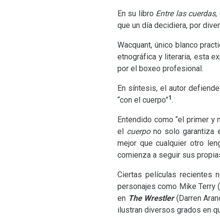
En su libro
Entre las cuerdas
,
que un día decidiera, por dive
Wacquant, único blanco pract
etnográfica y literaria, esta 
por el boxeo profesional.
En síntesis, el autor defien
1
“con el cuerpo”
.
Entendido como “el primer y m
el
cuerpo
no solo garantiza e
mejor que cualquier otro le
comienza a seguir sus propias
Ciertas películas reciente
personajes como Mike Terry (
en
The Wrestler
(Darren Aran
ilustran diversos grados en q