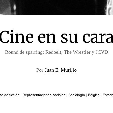
Cine en su car
Round de sparring: Redbelt, The Wrestler y JCVD
Por
Juan E. Murillo
ne de ficción
|
Representaciones sociales
|
Sociología
|
Bélgica
|
Estad