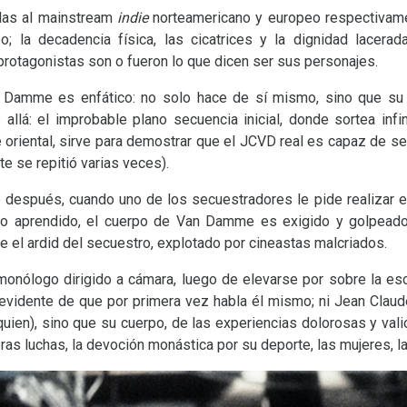
das al mainstream
indie
norteamericano y europeo respectivamen
po; la decadencia física, las cicatrices y la dignidad lacer
otagonistas son o fueron lo que dicen ser sus personajes.
 Damme es enfático: no solo hace de sí mismo, sino que su
allá: el improbable plano secuencia inicial, donde sortea infi
oriental, sirve para demostrar que el
JCVD
real es capaz de se
 se repitió varias veces).
después, cuando uno de los secuestradores le pide realizar el t
o aprendido, el cuerpo de Van Damme es exigido y golpeado, 
te el ardid del secuestro, explotado por cineastas malcriados.
onólogo dirigido a cámara, luego de elevarse por sobre la esce
s evidente de que por primera vez habla él mismo; ni Jean Cl
quien), sino que su cuerpo, de las experiencias dolorosas y va
ras luchas, la devoción monástica por su deporte, las mujeres, l