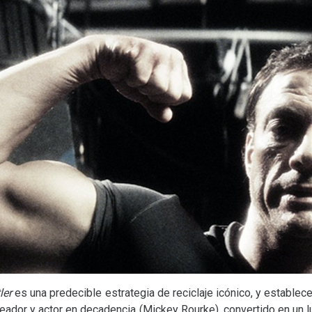
ler
es una predecible estrategia de reciclaje icónico, y establec
eador y actor en decadencia (Mickey Rourke), convertido en un 