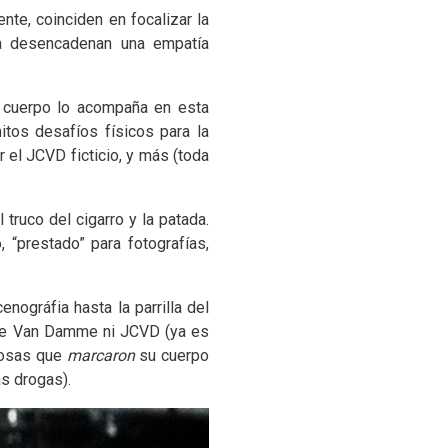
te, coinciden en focalizar la
ada desencadenan una empatía
 cuerpo lo acompaña en esta
nitos desafíos físicos para la
r el
JCVD
ficticio, y más (toda
ruco del cigarro y la patada.
“prestado” para fotografías,
nográfia hasta la parrilla del
aude Van Damme ni
JCVD
(ya es
liosas que
marcaron
su cuerpo
as drogas).