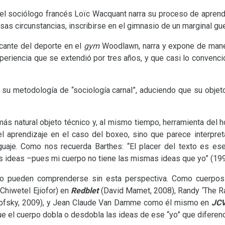
 el sociólogo francés Loïc Wacquant narra su proceso de aprend
rsas circunstancias, inscribirse en el gimnasio de un marginal gu
icante del deporte en el
gym
Woodlawn, narra y expone de manera
experiencia que se extendió por tres años, y que casi lo convenc
de su metodología de “sociología carnal”, aduciendo que su obje
ás natural objeto técnico y, al mismo tiempo, herramienta del 
l aprendizaje en el caso del boxeo, sino que parece interpreta
nguaje. Como nos recuerda Barthes: “El placer del texto es 
 ideas –pues mi cuerpo no tiene las mismas ideas que yo” (1993
s no pueden comprenderse sin esta perspectiva. Como cuerp
Chiwetel Ejiofor) en
Redblet
(David Mamet, 2008), Randy ‘The R
ofsky, 2009), y Jean Claude Van Damme como él mismo en
JC
ue el cuerpo dobla o desdobla las ideas de ese “yo” que diferenc