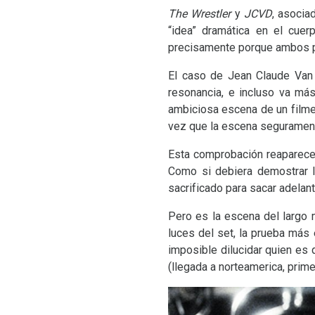
The Wrestler
y
JCVD
, asocia
“idea” dramática en el cuer
precisamente porque ambos pr
El caso de Jean Claude Van
resonancia, e incluso va más 
ambiciosa escena de un filme 
vez que la escena seguramente
Esta comprobación reaparece 
Como si debiera demostrar l
sacrificado para sacar adelan
Pero es la escena del largo m
luces del set, la prueba má
imposible dilucidar quien es 
(llegada a norteamerica, prime