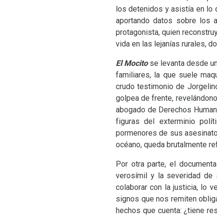
los detenidos y asistía en lo 
aportando datos sobre los as
protagonista, quien reconstru
vida en las lejanías rurales, 
El Mocito
se levanta desde un 
familiares, la que suele maq
crudo testimonio de Jorgelino
golpea de frente, revelándo
abogado de Derechos Humanos
figuras del exterminio pol
pormenores de sus asesinatos
océano, queda brutalmente ref
Por otra parte, el documental
verosímil y la severidad de
colaborar con la justicia, lo
signos que nos remiten oblig
hechos que cuenta: ¿tiene re