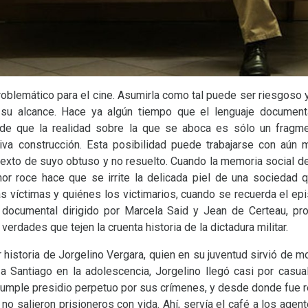
oblemático para el cine. Asumirla como tal puede ser riesgoso y e
 su alcance. Hace ya algún tiempo que el lenguaje documen
e de que la realidad sobre la que se aboca es sólo un frag
iva construcción. Esta posibilidad puede trabajarse con aún 
ntexto de suyo obtuso y no resuelto. Cuando la memoria social 
nor roce hace que se irrite la delicada piel de una sociedad 
s víctimas y quiénes los victimarios, cuando se recuerda el e
, documental dirigido por Marcela Said y Jean de Certeau, pr
rdades que tejen la cruenta historia de la dictadura militar.
ar historia de Jorgelino Vergara, quien en su juventud sirvió de
 a Santiago en la adolescencia, Jorgelino llegó casi por casual
cumple presidio perpetuo por sus crímenes, y desde donde fue re
e no salieron prisioneros con vida. Ahí, servía el café a los age