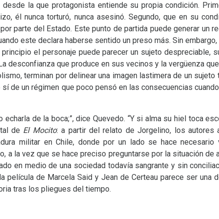
ón desde la que protagonista entiende su propia condición. Pri
izo, él nunca torturó, nunca asesinó. Segundo, que en su condic
r parte del Estado. Este punto de partida puede generar un re
uando este declara haberse sentido un preso más. Sin embargo, 
l principio el personaje puede parecer un sujeto despreciable, 
 La desconfianza que produce en sus vecinos y la vergüenza que 
olismo, terminan por delinear una imagen lastimera de un sujet
ero sí de un régimen que poco pensó en las consecuencias cuando
 echarla de la boca;”, dice Quevedo. “Y si alma su hiel toca es
ntal de
El Mocito
: a partir del relato de Jorgelino, los autore
tadura militar en Chile, donde por un lado se hace necesario
, a la vez que se hace preciso preguntarse por la situación de
ado en medio de una sociedad todavía sangrante y sin conciliaci
a película de Marcela Said y Jean de Certeau parece ser una 
oria tras los pliegues del tiempo.