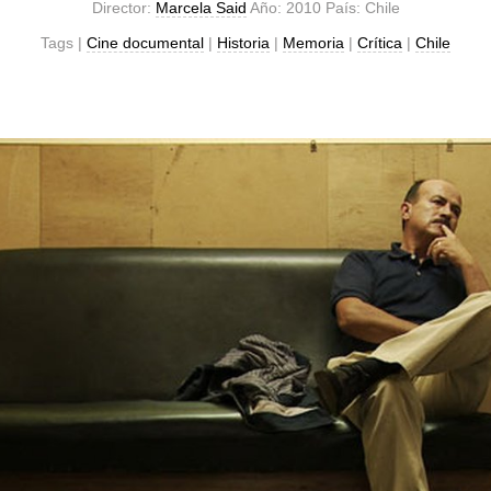
Director:
Marcela Said
Año: 2010 País: Chile
Tags |
Cine documental
|
Historia
|
Memoria
|
Crítica
|
Chile