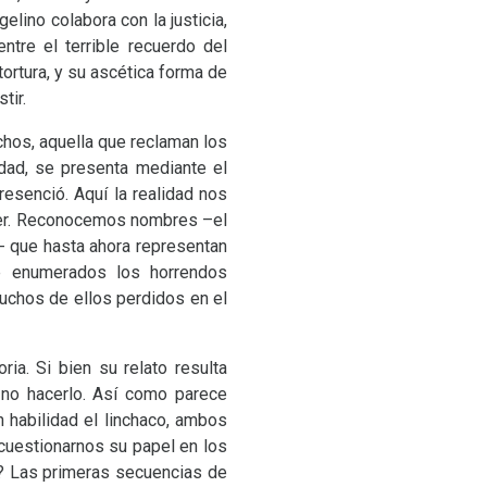
elino colabora con la justicia,
ntre el terrible recuerdo del
ortura, y su ascética forma de
tir.
chos, aquella que reclaman los
rdad, se presenta mediante el
resenció. Aquí la realidad nos
der. Reconocemos nombres –el
 que hasta ahora representan
de enumerados los horrendos
uchos de ellos perdidos en el
ria. Si bien su relato resulta
 no hacerlo. Así como parece
n habilidad el linchaco, ambos
cuestionarnos su papel en los
o? Las primeras secuencias de