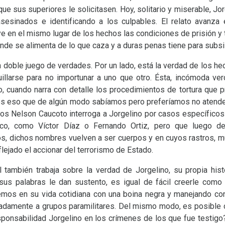
que sus superiores le solicitasen. Hoy, solitario y miserable, Jorg
esinados e identificando a los culpables. El relato avanza e
ye en el mismo lugar de los hechos las condiciones de prisión y t
donde se alimenta de lo que caza y a duras penas tiene para subsis
doble juego de verdades. Por un lado, está la verdad de los he
uillarse para no importunar a uno que otro. Ésta, incómoda ve
, cuando narra con detalle los procedimientos de tortura que p
nos eso que de algún modo sabíamos pero preferíamos no aten
 Nelson Caucoto interroga a Jorgelino por casos específicos-
ítico, como Víctor Díaz o Fernando Ortiz, pero que luego 
, dichos nombres vuelven a ser cuerpos y en cuyos rastros, m
lejado el accionar del terrorismo de Estado.
 también trabaja sobre la verdad de Jorgelino, su propia histo
 sus palabras le dan sustento, es igual de fácil creerle como
 vemos en su vida cotidiana con una boina negra y manejando co
adamente a grupos paramilitares. Del mismo modo, es posible 
sponsabilidad Jorgelino en los crímenes de los que fue testig