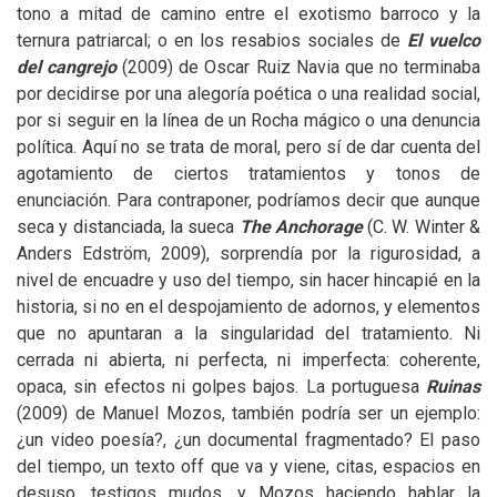
tono a mitad de camino entre el exotismo barroco y la
ternura patriarcal; o en los resabios sociales de
El vuelco
del cangrejo
(2009) de Oscar Ruiz Navia que no terminaba
por decidirse por una alegoría poética o una realidad social,
por si seguir en la línea de un Rocha mágico o una denuncia
política. Aquí no se trata de moral, pero sí de dar cuenta del
agotamiento de ciertos tratamientos y tonos de
enunciación. Para contraponer, podríamos decir que aunque
seca y distanciada, la sueca
The Anchorage
(
C. W.
Winter
&
Anders Edström, 2009), sorprendía por la rigurosidad, a
nivel de encuadre y uso del tiempo, sin hacer hincapié en la
historia, si no en el despojamiento de adornos, y elementos
que no apuntaran a la singularidad del tratamiento. Ni
cerrada ni abierta, ni perfecta, ni imperfecta: coherente,
opaca, sin efectos ni golpes bajos. La portuguesa
Ruinas
(2009)
de Manuel Mozos, también podría ser un ejemplo:
¿un video poesía?, ¿un documental fragmentado? El paso
del tiempo, un texto off que va y viene, citas, espacios en
desuso, testigos mudos, y Mozos haciendo hablar la