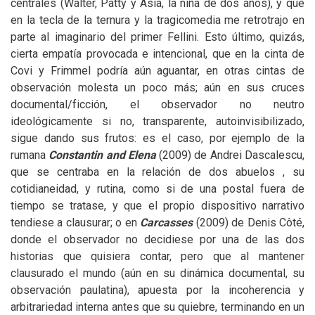
centrales (Walter, Patty y Asia, la niña de dos años), y que
en la tecla de la ternura y la tragicomedia me retrotrajo en
parte al imaginario del primer Fellini. Esto último, quizás,
cierta empatía provocada e intencional, que en la cinta de
Covi y Frimmel podría aún aguantar, en otras cintas de
observación molesta un poco más; aún en sus cruces
documental/ficción, el observador no neutro
ideológicamente si no, transparente, autoinvisibilizado,
sigue dando sus frutos: es el caso, por ejemplo de la
rumana
Constantin and Elena
(2009) de Andrei Dascalescu,
que se centraba en la relación de dos abuelos , su
cotidianeidad, y rutina, como si de una postal fuera de
tiempo se tratase, y que el propio dispositivo narrativo
tendiese a clausurar; o en
Carcasses
(2009) de Denis Côté,
donde el observador no decidiese por una de las dos
historias que quisiera contar, pero que al mantener
clausurado el mundo (aún en su dinámica documental, su
observación paulatina), apuesta por la incoherencia y
arbitrariedad interna antes que su quiebre, terminando en un