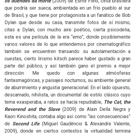
os duendes da morte
(2009) de Esmir Filho, cinta brasilera
que podría ser sueca, ambientada en un frío pueblo al sur
de Brasil, y que tiene por protagonista a un fanático de Bob
Dylan que desde su casa, transmite fotos de sí mismo,
citas a Dylan; con mucho aire poético, cierta psicodelia,
esta es una película de la era “emo”, donde posiblemente
varios valores de lo que entendemos por cinematográfico
también se encuentren transando: su autolamentación a
cuestas, cierto lirismo kitsch parece haber gustado a gran
parte del público, y así también gano el premio a mejor
dirección. Me quedo con algunas atmósferas
fantasmagóricas, y paisajes nocturnos, su ambiente general
de aburrimiento y angustia generacional. En el lado opuesto,
descarnado, nihilista, un documental de estilo clásico cuyo
tema exasperaba, a ratos se hacía repudiable,
The Cat, the
Reverend and the Slave
(2009) de Alain Della Negra y
Kaori Kinoshita, contaba algo así como “las consecuencias”
de
Second Life
(Miguel Gaudêncio
&
Alexandre Valente,
2009), donde en ciertos contextos la virtualidad termina