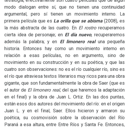
tetralogía, efectivamente son cuatro películas que de algún
modo dialogan entre sí, que no tienen una continuidad
argumental, pero sí tienen un movimiento interno. La
primera película que es
La orilla que se abisma
(2008), es
la más abstracta de las cuatro. En
El rostro
recuperamos
cierta idea de personaje; en
El día nuevo
, recuperaremos
además la palabra; y en
El limonero real
una pequeña
historia. Entonces hay como un movimiento interno en
relación a esas películas, no en argumento, sino de
movimiento en su construcción y en su poética, y que las
cuatro son observaciones: no es el río cualquier río, sino es
el río que atraviesa textos literarios muy ricos para una obra
gigante, que son fundamentalmente la obra de Saer (que es
el autor de
El limonero real
, del que haremos la adaptación
en el final) y la obra de Juan L. Ortiz. En las dos puntas,
están esos dos autores del movimiento del río: en el origen
Juan L. y en el final, Saer. Ellos hicieron y armaron su
poética, su cosmovisión sobre la observación del Río
Paraná a esa altura, entre Entre Ríos y Santa Fe. Entonces,