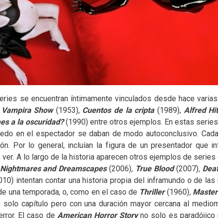
 series se encuentran íntimamente vinculados desde hace varia
 Vampira Show
(1953),
Cuentos de la cripta
(1989),
Alfred Hi
es a la oscuridad?
(1990) entre otros ejemplos. En estas serie
iedo en el espectador se daban de modo autoconclusivo. Cada c
ón. Por lo general, incluían la figura de un presentador que 
ver. A lo largo de la historia aparecen otros ejemplos de series
Nightmares and Dreamscapes
(2006)
,
True Blood
(2007)
,
Deat
010)
intentan contar una historia propia del inframundo o de l
 de una temporada, o, como en el caso de
Thriller
(1960)
,
Master
n solo capítulo pero con una duración mayor cercana al mediome
error. El caso de
American Horror Story
no solo es paradójico 