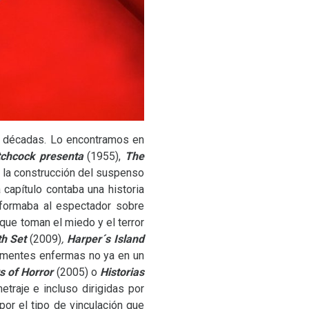
s décadas. Lo encontramos en
tchcock presenta
(1955),
The
s la construcción del suspenso
apítulo contaba una historia
informaba al espectador sobre
 que toman el miedo y el terror
h Set
(2009)
,
Harper´s Island
as mentes enfermas no ya en un
s of Horror
(2005) o
Historias
traje e incluso dirigidas por
por el tipo de vinculación que