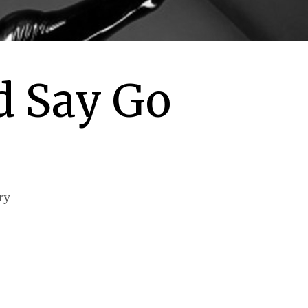
d Say Go
ry