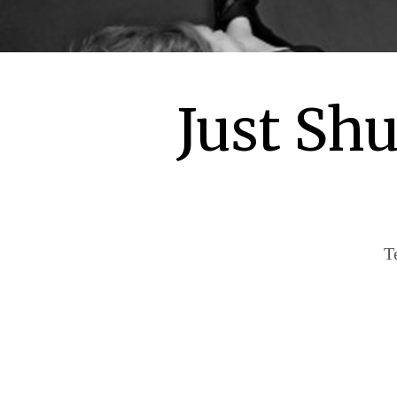
Just Sh
T