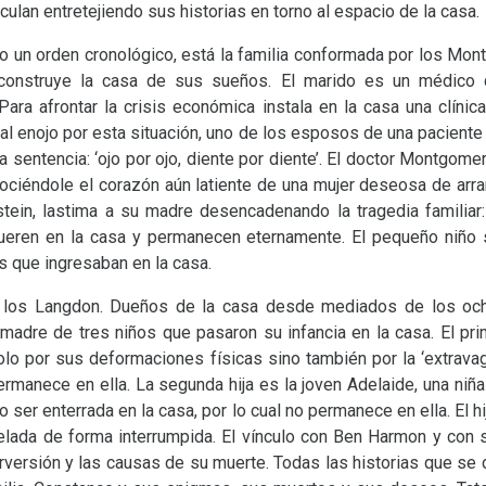
ulan entretejiendo sus historias en torno al espacio de la casa.
do un orden cronológico, está la familia conformada por los Mont
 construye la casa de sus sueños. El marido es un médico 
ara afrontar la crisis económica instala en la casa una clínic
e al enojo por esta situación, uno de los esposos de una paciente
 sentencia: ‘ojo por ojo, diente por diente’. El doctor Montgomer
cociéndole el corazón aún latiente de una mujer deseosa de arran
tein, lastima a su madre desencadenando la tragedia familiar
ueren en la casa y permanecen eternamente. El pequeño niño 
s que ingresaban en la casa.
 los Langdon. Dueños de la casa desde mediados de los och
 madre de tres niños que pasaron su infancia en la casa. El pri
solo por sus deformaciones físicas sino también por la ‘extrava
ermanece en ella. La segunda hija es la joven Adelaide, una ni
 ser enterrada en la casa, por lo cual no permanece en ella. El hi
velada de forma interrumpida. El vínculo con Ben Harmon y con s
rversión y las causas de su muerte. Todas las historias que se 