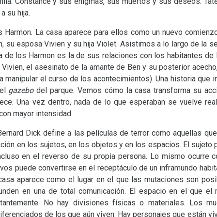
milia. Constance y sus enigmas, sus muertos y sus deseos. Tate
 su hija.
los Harmon. La casa aparece para ellos como un nuevo comienzo
n, su esposa Vivien y su hija Violet. Asistimos a lo largo de la se
ria de los Harmon es la de sus relaciones con los habitantes de l
y Vivien, el asesinato de la amante de Ben y su posterior acecho
a manipular el curso de los acontecimientos). Una historia que im
 el
gazebo
del parque. Vemos cómo la casa transforma su accio
uece. Una vez dentro, nada de lo que esperaban se vuelve rea
 con mayor intensidad.
ernard Dick define a las películas de terror como aquellas que
ión en los sujetos, en los objetos y en los espacios. El sujeto
ncluso en el reverso de su propia persona. Lo mismo ocurre co
ivos puede convertirse en el receptáculo de un inframundo habit
 casa aparece como el lugar en el que las mutaciones son posib
nden en una de total comunicación. El espacio en el que el
antemente. No hay divisiones físicas o materiales. Los mue
ferenciados de los que aún viven. Hay personajes que están vivos