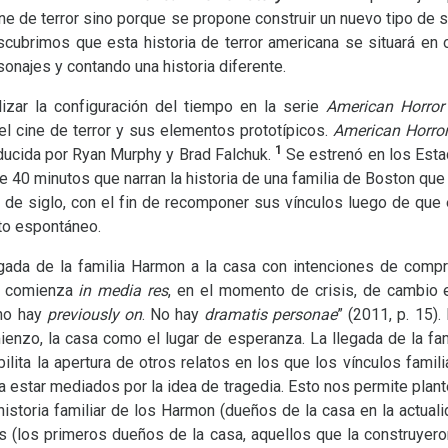
ine de terror sino porque se propone construir un nuevo tipo de 
ubrimos que esta historia de terror americana se situará en 
onajes y contando una historia diferente.
izar la configuración del tiempo en la serie
American Horror
del cine de terror y sus elementos prototípicos.
American Horror
1
ucida por Ryan Murphy y Brad Falchuk.
Se estrenó en los Esta
 40 minutos que narran la historia de una familia de Boston qu
 de siglo, con el fin de recomponer sus vínculos luego de que 
to espontáneo.
gada de la familia Harmon a la casa con intenciones de compra
s comienza
in media res
, en el momento de crisis, de cambio 
 no hay
previously on
. No hay
dramatis personae
” (2011, p. 15)
nzo, la casa como el lugar de esperanza. La llegada de la fam
ibilita la apertura de otros relatos en los que los vínculos fami
a estar mediados por la idea de tragedia. Esto nos permite plante
historia familiar de los Harmon (dueños de la casa en la actuali
as (los primeros dueños de la casa, aquellos que la construyeron