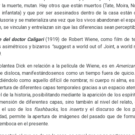
por la muerte, mutan. Hay otros que están muertos (Tate, Moira
 el infantata) y que por ser asesinados dentro de la casa está
lusoria y se materializa una vez que los vivos abandonan el espa
 se vinculan y entrelazan sin que las diferencias sean perceptib
e del doctor Caligari
(1919) de Robert Wiene, como film de ter
 asimétricos y bizarros
“
suggest a world out of Joint, a world
)
.
lantea Dick en relación a la película de Wiene, es en
American
 se disloca, manifestándosenos como un tiempo fuera de quicio
diéndolo como aquello difícil de nombrar, ni cuerpo ni alma, e
pertura de diferentes capas temporales gracias a un espacio atemp
l de la historia, posibilitando mediante la aparición de los espí
nsión de diferentes capas, sino también al nivel del relato,
e el uso de los
flashbacks
, los
inserts
y el discurso de los p
idad, permite la apertura de imágenes del pasado que de form
semboca en el presente.