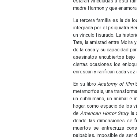
estarán vinculadas a esta fa
madre Harmon y que enamora a
La tercera familia es la de 
integrada por el psiquiatra Be
un vínculo fisurado. La histo
Tate, la amistad entre Moira 
de la casa y su capacidad par
asesinatos encubiertos bajo
ciertas ocasiones los enloq
enroscan y rarifican cada vez
En su libro
Anatomy of film
B
metamorfosis, una transformac
un subhumano, un animal e i
hogar, como espacio de los v
de
American Horror Story
la
donde las dimensiones se fu
muertos se entrecruza const
palpables, imposible de ser di