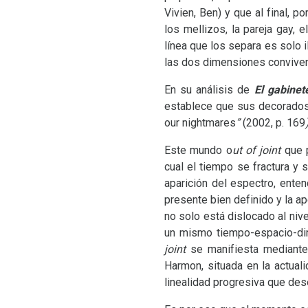
Vivien, Ben) y que al final, 
los mellizos, la pareja gay,
línea que los separa es solo i
las dos dimensiones conviven,
En su análisis de
El gabinet
establece que sus decorados
our nightmares
”
(2002, p. 169
Este mundo o
ut of joint
que p
cual el tiempo se fractura y
aparición del espectro, enten
presente bien definido y la a
no solo está dislocado al nive
un mismo tiempo-espacio-dime
joint
se manifiesta mediant
Harmon, situada en la actual
linealidad progresiva que de