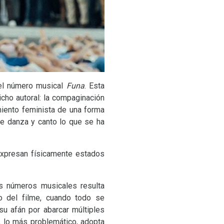
 el número musical
Funa
. Esta
icho autoral: la compaginación
miento feminista de una forma
de danza y canto lo que se ha
expresan físicamente estados
.
s números musicales resulta
io del filme, cuando todo se
u afán por abarcar múltiples
, lo más problemático, adopta