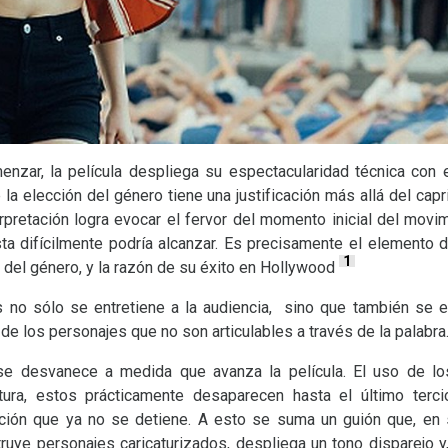
nzar, la película despliega su espectacularidad técnica con
la elección del género tiene una justificación más allá del capr
erpretación logra evocar el fervor del momento inicial del movi
sta difícilmente podría alcanzar. Es precisamente el elemento 
1
a del género, y la razón de su éxito en Hollywood
 no sólo se entretiene a la audiencia, sino que también se 
 los personajes que no son articulables a través de la palabra
e desvanece a medida que avanza la película. El uso de lo
tura, estos prácticamente desaparecen hasta el último terc
ción que ya no se detiene. A esto se suma un guión que, en s
truye personajes caricaturizados, despliega un tono disparejo y