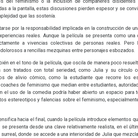
ntes del feminismo o la inclusión de compañeres disidente
adas a la pantalla, estas discusiones pierden espesor y se conv
plejidad que las sostenía.
tarse por la responsabilidad implicada en la construcción de u
xperiencias reales. Aunque la película se presenta como una o
ctamente a vivencias colectivas de personas reales. Pero 
 dolorosos a rencillas mezquinas entre personajes esbozados.
ién en el tono de la película, que oscila de manera poco resuelt
 son tratados con total seriedad, como Julia y su círculo ce
s de alivio cómico, como la estudiante que recorre los es
s coaches de feminismo que median entre estudiantes, autorida
en el uso de la comedia podría haber abierto un espacio para t
ertos estereotipos y falencias sobre el feminismo, especialment
nsifica hacia el final, cuando la película introduce elementos que
 se presenta desde una clave relativamente realista, en el ú
o surreal, donde se accede a una interioridad de Julia que mezcla