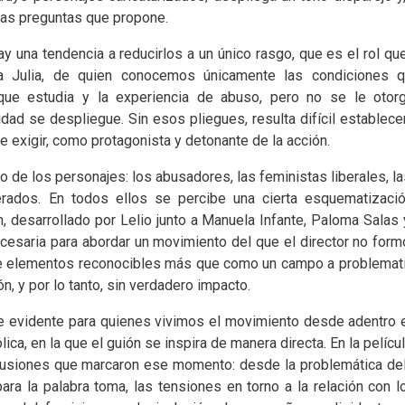
las preguntas que propone.
ay una tendencia a reducirlos a un único rasgo, que es el rol que
a Julia, de quien conocemos únicamente las condiciones q
que estudia y la experiencia de abuso, pero no se le otor
ad se despliegue. Sin esos pliegues, resulta difícil establecer
e exigir, como protagonista y detonante de la acción.
to de los personajes: los abusadores, las feministas liberales, l
erados. En todos ellos se percibe una cierta esquematizaci
n, desarrollado por Lelio junto a Manuela Infante, Paloma Salas
ecesaria para abordar un movimiento del que el director no formó
de elementos reconocibles más que como un campo a problematiz
n, y por lo tanto, sin verdadero impacto.
 evidente para quienes vivimos el movimiento desde adentro e
lica, en la que el guión se inspira de manera directa. En la pelíc
usiones que marcaron ese momento: desde la problemática del 
ara la palabra toma, las tensiones en torno a la relación con 