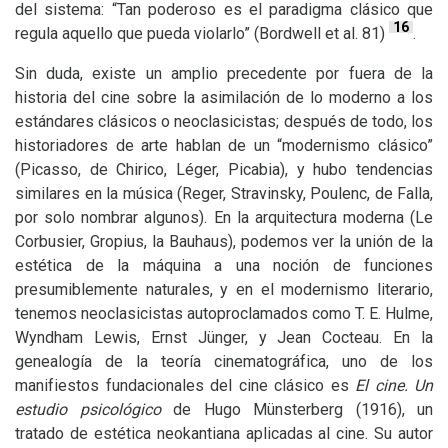
del sistema: “Tan poderoso es el paradigma clásico que
16
regula aquello que pueda violarlo” (Bordwell et al. 81)
.
Sin duda, existe un amplio precedente por fuera de la
historia del cine sobre la asimilación de lo moderno a los
estándares clásicos o neoclasicistas; después de todo, los
historiadores de arte hablan de un “modernismo clásico”
(Picasso, de Chirico, Léger, Picabia), y hubo tendencias
similares en la música (Reger, Stravinsky, Poulenc, de Falla,
por solo nombrar algunos). En la arquitectura moderna (Le
Corbusier, Gropius, la Bauhaus), podemos ver la unión de la
estética de la máquina a una noción de funciones
presumiblemente naturales, y en el modernismo literario,
tenemos neoclasicistas autoproclamados como
T. E.
Hulme,
Wyndham Lewis, Ernst Jünger, y Jean Cocteau. En la
genealogía de la teoría cinematográfica, uno de los
manifiestos fundacionales del cine clásico es
El cine. Un
estudio psicológico
de Hugo Münsterberg (1916), un
tratado de estética neokantiana aplicadas al cine. Su autor