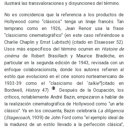
ilustrará las transvaloraciones y disyunciones del término.
No es coincidencia que la referencia a los productos de
Hollywood como “clásicos” tenga un linaje francés. Tan
temprano como en 1926, Jean Renoir usa la frase
“clasicismo cinematográfico” (en este caso refiriéndose a
Charlie Chaplin y Ernst Lubitsch) (citado en Elsaesser 52).
Usos más específicos del término ocurren en
Histoire de
cinéma
de Robert Brasillach y Maurice Bradèche, en
particular en la segunda edición de 1943, revisada con un
enfoque colaboracionista, donde los autores refieren al
estilo que evolucionó en el cine sonoro norteamericano de
1933-39 como el “clasicismo del ‘
talkie’”
(citado en
8
Bordwell,
History
47)
. Después de la Ocupación, los
críticos, notablemente André Bazin, empezaron a hablar de
la realización cinematográfica de Hollywood como “un arte
clásico”. Ya en los cincuenta, Bazin celebraría
La diligencia
(
Stagecoach,
1939) de John Ford como “el ejemplo ideal de
la madurez de un estilo llevado a la perfección clásica”,