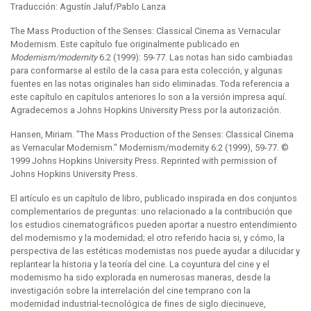
Traducción: Agustín Jaluf/Pablo Lanza
The Mass Production of the Senses: Classical Cinema as Vernacular
Modernism. Este capítulo fue originalmente publicado en
Modernism/modernity
6.2 (1999): 59-77. Las notas han sido cambiadas
para conformarse al estilo de la casa para esta colección, y algunas
fuentes en las notas originales han sido eliminadas. Toda referencia a
este capítulo en capítulos anteriores lo son a la versión impresa aquí.
Agradecemos a Johns Hopkins University Press por la autorización.
Hansen, Miriam. "The Mass Production of the Senses: Classical Cinema
as Vernacular Modernism." Modernism/modernity 6:2 (1999), 59-77. ©
1999 Johns Hopkins University Press. Reprinted with permission of
Johns Hopkins University Press.
El artículo es un capítulo de libro, publicado inspirada en dos conjuntos
complementarios de preguntas: uno relacionado a la contribución que
los estudios cinematográficos pueden aportar a nuestro entendimiento
del modernismo y la modernidad; el otro referido hacia si, y cómo, la
perspectiva de las estéticas modernistas nos puede ayudar a dilucidar y
replantear la historia y la teoría del cine. La coyuntura del cine y el
modernismo ha sido explorada en numerosas maneras, desde la
investigación sobre la interrelación del cine temprano con la
modernidad industrial-tecnológica de fines de siglo diecinueve,