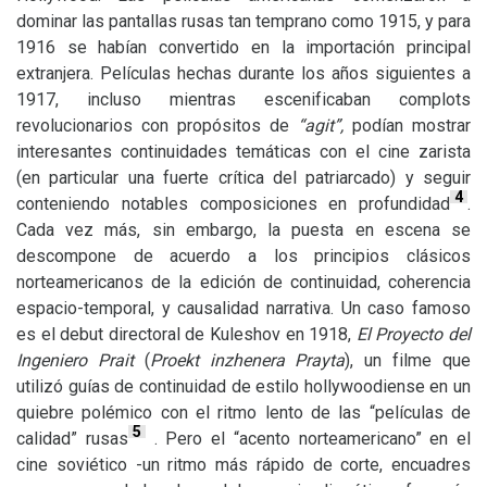
dominar las pantallas rusas tan temprano como 1915, y para
1916 se habían convertido en la importación principal
extranjera. Películas hechas durante los años siguientes a
1917, incluso mientras escenificaban complots
revolucionarios con propósitos de
“agit”,
podían mostrar
interesantes continuidades temáticas con el cine zarista
(en particular una fuerte crítica del patriarcado) y seguir
4
conteniendo notables composiciones en profundidad
.
Cada vez más, sin embargo, la puesta en escena se
descompone de acuerdo a los principios clásicos
norteamericanos de la edición de continuidad, coherencia
espacio-temporal, y causalidad narrativa. Un caso famoso
es el debut directoral de Kuleshov en 1918,
El Proyecto del
Ingeniero Prait
(
Proekt inzhenera Prayta
), un filme que
utilizó guías de continuidad de estilo hollywoodiense en un
quiebre polémico con el ritmo lento de las “películas de
5
calidad” rusas
. Pero el “acento norteamericano” en el
cine soviético -un ritmo más rápido de corte, encuadres