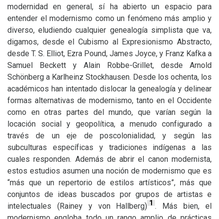
modernidad en general, sí ha abierto un espacio para
entender el modernismo como un fenómeno más amplio y
diverso, eludiendo cualquier genealogía simplista que va,
digamos, desde el Cubismo al Expresionismo Abstracto,
desde
T. S.
Elliot, Ezra Pound, James Joyce, y Franz Kafka a
Samuel Beckett y Alain Robbe-Grillet, desde Arnold
Schönberg a Karlheinz Stockhausen. Desde los ochenta, los
académicos han intentado dislocar la genealogía y delinear
formas alternativas de modernismo, tanto en el Occidente
como en otras partes del mundo, que varían según la
locación social y geopolítica, a menudo configurado a
través de un eje de poscolonialidad, y según las
subculturas específicas y tradiciones indígenas a las
cuales responden. Además de abrir el canon modernista,
estos estudios asumen una noción de modernismo que es
“más que un repertorio de estilos artísticos”, más que
conjuntos de ideas buscados por grupos de artistas e
1
intelectuales (Rainey y von Hallberg)
. Más bien, el
modernismo engloba todo un rango amplio de prácticas