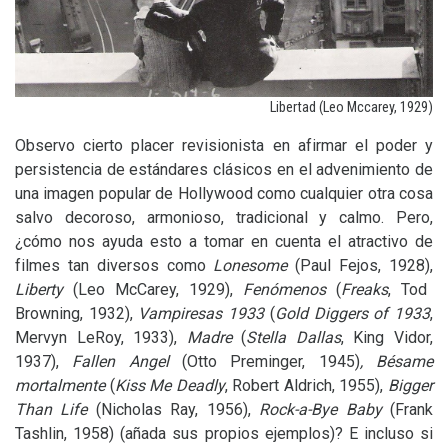
Libertad (Leo Mccarey, 1929)
Observo cierto placer revisionista en afirmar el poder y
persistencia de estándares clásicos en el advenimiento de
una imagen popular de Hollywood como cualquier otra cosa
salvo decoroso, armonioso, tradicional y calmo. Pero,
¿cómo nos ayuda esto a tomar en cuenta el atractivo de
filmes tan diversos como
Lonesome
(Paul Fejos, 1928),
Liberty
(Leo McCarey, 1929),
Fenómenos
(
Freaks
, Tod
Browning, 1932),
Vampiresas 1933
(
Gold Diggers of 1933
,
Mervyn LeRoy, 1933),
Madre
(
Stella Dallas
, King Vidor,
1937),
Fallen Angel
(Otto Preminger, 1945)
, Bésame
mortalmente
(
Kiss Me Deadly
, Robert Aldrich, 1955),
Bigger
Than Life
(Nicholas Ray, 1956),
Rock-a-Bye Baby
(Frank
Tashlin, 1958) (añada sus propios ejemplos)? E incluso si