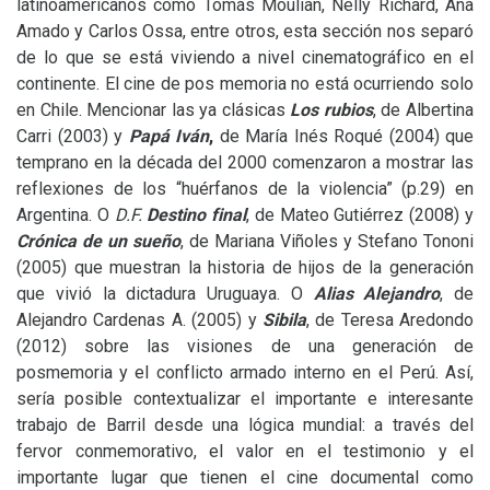
latinoamericanos como Tomás Moulian, Nelly Richard, Ana
Amado y Carlos Ossa, entre otros, esta sección nos separó
de lo que se está viviendo a nivel cinematográfico en el
continente. El cine de pos memoria no está ocurriendo solo
en Chile. Mencionar las ya clásicas
Los rubios
, de Albertina
Carri (2003) y
Papá Iván
,
de María Inés Roqué (2004) que
temprano en la década del 2000 comenzaron a mostrar las
reflexiones de los “huérfanos de la violencia” (p.29) en
Argentina. O
D.F.
Destino final
, de Mateo Gutiérrez (2008) y
Crónica de un sueño
, de Mariana Viñoles y Stefano Tononi
(2005) que muestran la historia de hijos de la generación
que vivió la dictadura Uruguaya. O
Alias Alejandro
, de
Alejandro Cardenas A. (2005) y
Sibila
, de Teresa Aredondo
(2012) sobre las visiones de una generación de
posmemoria y el conflicto armado interno en el Perú. Así,
sería posible contextualizar el importante e interesante
trabajo de Barril desde una lógica mundial: a través del
fervor conmemorativo, el valor en el testimonio y el
importante lugar que tienen el cine documental como