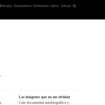
Artículos
Documentos
Entrevistas
Libros
Críticas
a
Las imágenes que no me olvidan
i,
Cine documental autobiográfico y