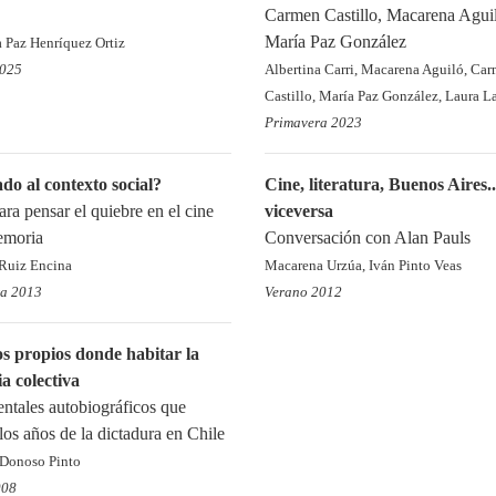
Carmen Castillo, Macarena Agui
María Paz González
a Paz Henríquez Ortiz
2025
Albertina Carri, Macarena Aguiló, Ca
Castillo, María Paz González, Laura La
Primavera 2023
do al contexto social?
Cine, literatura, Buenos Aires..
ra pensar el quiebre en el cine
viceversa
emoria
Conversación con Alan Pauls
Ruiz Encina
Macarena Urzúa, Iván Pinto Veas
ra 2013
Verano 2012
s propios donde habitar la
a colectiva
tales autobiográficos que
los años de la dictadura en Chile
 Donoso Pinto
008