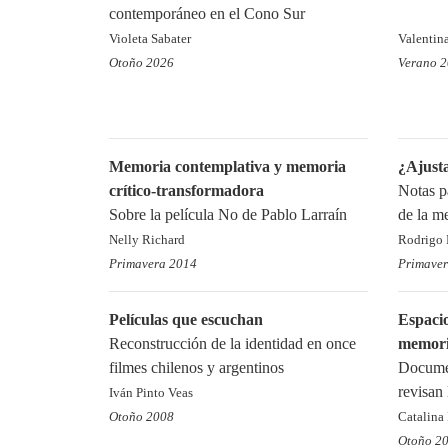
contemporáneo en el Cono Sur
Violeta Sabater
Valentin
Otoño 2026
Verano 
Memoria contemplativa y memoria
¿Ajusta
crítico-transformadora
Notas pa
Sobre la película No de Pablo Larraín
de la m
Nelly Richard
Rodrigo 
Primavera 2014
Primave
Películas que escuchan
Espacio
Reconstrucción de la identidad en once
memori
filmes chilenos y argentinos
Documen
revisan 
Iván Pinto Veas
Otoño 2008
Catalina
Otoño 2