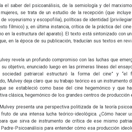
ula el saber del psicoanálisis, de la semiología y del marxism
 mujeres, se trata de un estudio de la recepción (que incluye l
de voyeurismo y escopofilia), políticas de identidad (privilegian
to fílmico) y, en última instancia, crítica de la práctica del cine
 en la estructura del aparato). El texto está sintonizado con u
que, en la época de su publicación, traducían sus textos en re
 Mulvey revela un profundo compromiso con las luchas que emer
 su objetivo, enunciado luego en las primeras líneas del ensay
 sociedad patriarcal estructuró la forma del cine” y “el
o, Mulvey deja claro que su trabajo teórico es un instrumento d
 que se estableció como base del cine hegemónico y que hac
rativa clásica, hegemónico de los grandes centros de producción 
 Mulvey presenta una perspectiva politizada de la teoría psico
 fruto de una intensa lucha teórico-ideológica. ¿Cómo hacer uso
 para que sirva de instrumento de crítica de ese mismo patri
 Padre-Psicoanálisis para entender cómo esa producción ideológi