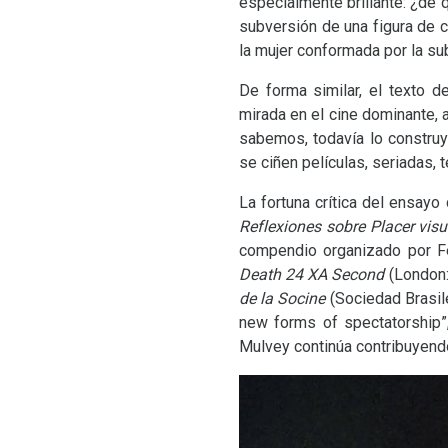
especialmente brillante: ¿de 
subversión de una figura de ca
la mujer conformada por la su
De forma similar, el texto d
mirada en el cine dominante,
sabemos, todavía lo construye
se ciñen películas, seriadas,
La fortuna crítica del ensayo
Reflexiones sobre Placer visu
compendio organizado por 
Death 24
XA
Second
(London:
de la Socine
(Sociedad Brasile
new forms of spectatorship”
Mulvey continúa contribuyend