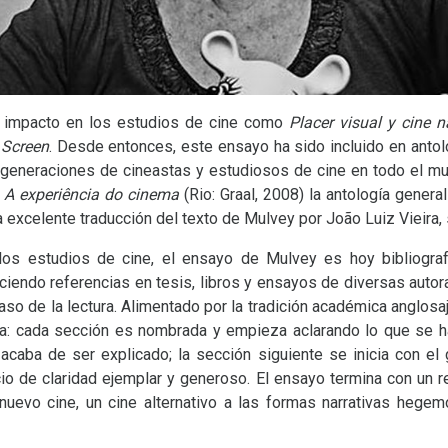
o impacto en los estudios de cine como
Placer visual y cine n
a
Screen
. Desde entonces, este ensayo ha sido incluido en antol
o generaciones de cineastas y estudiosos de cine en todo el 
e
A experiência do cinema
(Rio: Graal, 2008) la antología genera
la excelente traducción del texto de Mulvey por João Luiz Vieira
os estudios de cine, el ensayo de Mulvey es hoy bibliograf
uciendo referencias en tesis, libros y ensayos de diversas autor
aso de la lectura. Alimentado por la tradición académica anglosaj
ca: cada sección es nombrada y empieza aclarando lo que se ha
caba de ser explicado; la sección siguiente se inicia con el 
cicio de claridad ejemplar y generoso. El ensayo termina con un r
 nuevo cine, un cine alternativo a las formas narrativas hege