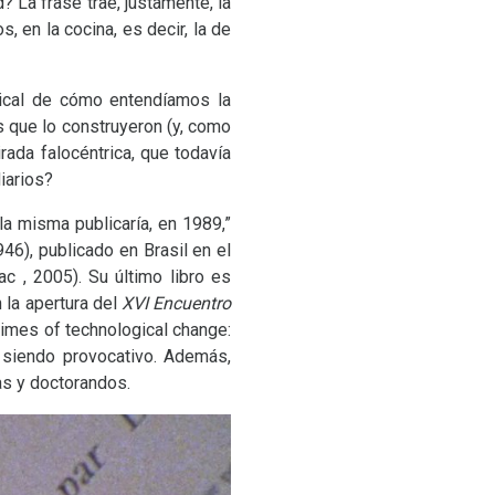
 La frase trae, justamente, la
, en la cocina, es decir, la de
adical de cómo entendíamos la
 que lo construyeron (y, como
rada falocéntrica, que todavía
iarios?
la misma publicaría, en 1989,”
46), publicado en Brasil en el
c , 2005). Su último libro es
 la apertura del
XVI
Encuentro
times of technological change:
siendo provocativo. Además,
as y doctorandos.