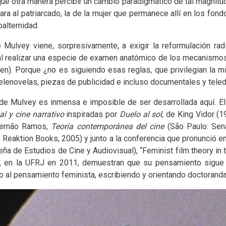
qué otra manera percibir un cambio paradigmático de tal magnitud?
ra al patriarcado, la de la mujer que permanece allí en los fondos
balternidad.
e Mulvey viene, sorpresivamente, a exigir la reformulación r
 al realizar una especie de examen anatómico de los mecanismos
n). Porque ¿no es siguiendo esas reglas, que privilegian la mi
 telenovelas, piezas de publicidad e incluso documentales y teled
 de Mulvey es inmensa e imposible de ser desarrollada aquí. El
al y cine narrativo
inspiradas por
Duelo al sol,
de King Vidor (19
Fernão Ramos,
Teoría contemporánea del cine
(São Paulo: Sena
 Reaktion Books, 2005) y junto a la conferencia que pronunció en
ña de Estudios de Cine y Audiovisual), “Feminist film theory in 
, en la
UFRJ
en 2011, demuestran que su pensamiento sigue 
o al pensamiento feminista, escribiendo y orientando doctorand