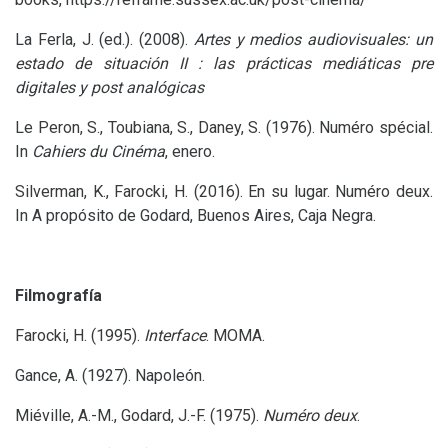
La Ferla, J. (ed.). (2008).
Artes y medios audiovisuales: un
estado de situación
II
: las prácticas
medi
áticas pre
digitales y post analó
gicas
Le Peron, S., Toubiana, S., Daney, S. (1976). Numéro spécial.
In
Cahiers du Cinéma
, enero.
Silverman, K., Farocki, H. (2016). En su lugar. Numéro deux.
In A propósito de Godard, Buenos Aires, Caja Negra.
Filmografía
Farocki, H. (1995).
Interface
.
MOMA
.
Gance, A. (1927). Napoleón.
Miéville, A.-M., Godard, J.-F. (1975).
Numéro deux
.