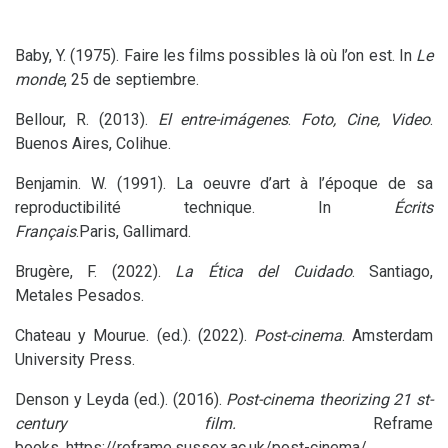
Baby, Y. (1975). Faire les films possibles là où l’on est. In
Le
monde
, 25 de septiembre.
Bellour, R. (2013).
El entre-imágenes
.
Foto, Cine, Video
.
Buenos Aires, Colihue.
Benjamin. W. (1991). La oeuvre d’art à l’époque de sa
reproductibilité technique. In
Écrits
Français
.Paris, Gallimard.
Brugère, F. (2022).
La Ética del Cuidado
. Santiago,
Metales Pesados.
Chateau y Mourue. (ed.). (2022).
Post-cinema
. Amsterdam
University Press.
Denson y Leyda (ed.). (2016).
Post-cinema theorizing 21 st-
century film.
Reframe
books, https://reframe.sussex.ac.uk/post-cinema/