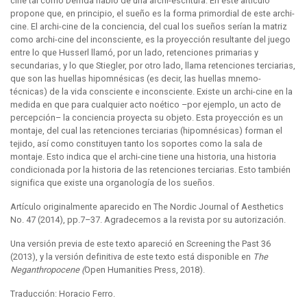
cine tal como Derrida habló de una archi-escritura. En este artículo
propone que, en principio, el sueño es la forma primordial de este archi-
cine. El archi-cine de la conciencia, del cual los sueños serían la matriz
como archi-cine del inconsciente, es la proyección resultante del juego
entre lo que Husserl llamó, por un lado, retenciones primarias y
secundarias, y lo que Stiegler, por otro lado, llama retenciones terciarias,
que son las huellas hipomnésicas (es decir, las huellas mnemo-
técnicas) de la vida consciente e inconsciente. Existe un archi-cine en la
medida en que para cualquier acto noético –por ejemplo, un acto de
percepción– la conciencia proyecta su objeto. Esta proyección es un
montaje, del cual las retenciones terciarias (hipomnésicas) forman el
tejido, así como constituyen tanto los soportes como la sala de
montaje. Esto indica que el archi-cine tiene una historia, una historia
condicionada por la historia de las retenciones terciarias. Esto también
significa que existe una organología de los sueños.
Artículo originalmente aparecido en The Nordic Journal of Aesthetics
No. 47 (2014), pp.7–37. Agradecemos a la revista por su autorización.
Una versión previa de este texto apareció en Screening the Past 36
(2013), y la versión definitiva de este texto está disponible en
The
Neganthropocene (
Open Humanities Press, 2018).
Traducción: Horacio Ferro.