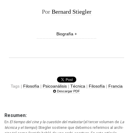
Por
Bernard Stiegler
Biografía +
Tags |
Filosofía
|
Psicoanálisis
|
Técnica
|
Filosofía
|
Francia
Descargar PDF
Resumen:
En
El tiempo del cine y la cuestión del malestar
(el tercer volumen de
La
técnica y el tiempo
) Stiegler sostiene que debemos referirnos al archi-