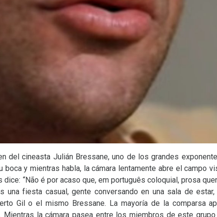
gen del cineasta Julián Bressane, uno de los grandes exponentes
 boca y mientras habla, la cámara lentamente abre el campo vis
s dice: “Não é por acaso que, em português coloquial, prosa quer 
 una fiesta casual, gente conversando en una sala de estar, 
erto Gil o el mismo Bressane. La mayoría de la comparsa a
m. Mientras la cámara pasea entre los miembros de este grup