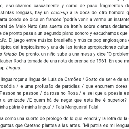
oso, escuchamos casualmente y como de paso fragmentos de
istintas lenguas, hay un
close-up
a la boca de otro hombre qu
rta donde se dice en francés “podría venir a verme un instante:
ral de Melo Neto (una suerte de ironía sobre ciertas declarac
ue de pronto pasa a un segundo plano sonoro y escuchamos que a
ção.
El juego entre música brasileña y música pop anglosajona e
 típica del tropicalismo y una de las tantas apropiaciones cultu
a falado.
De pronto, un niño sube a una mesa y dice “O problema
 Glauber Rocha tomada de una nota de prensa de 1961. En ese 
rap
Língua
:
 língua roçar a língua de Luís de Camões / Gosto de ser e de es
prosódia / e uma profusão de paródias / que encurtem dores
Pessoa na pessoa / da rosa no Rosa / e sei que a poesia est
 a amizade /E quem há de negar que esta lhe é superior? 
ha pátria é minha língua” / Fala Mangueira! Fala!
a como una suerte de prólogo de lo que vendrá y la letra de la
guntas que Caetano plantea a las artes. “Mi patria es mi lengua