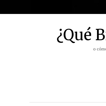
¿Qué B
o cómo