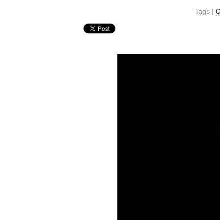
Tags |
C