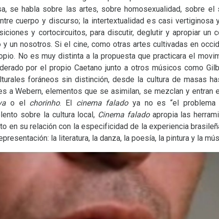
a, se habla sobre las artes, sobre homosexualidad, sobre el 
ntre cuerpo y discurso; la intertextualidad es casi vertiginosa y 
iciones y cortocircuitos, para discutir, deglutir y apropiar un
 y un nosotros. Si el cine, como otras artes cultivadas en occi
ropio. No es muy distinta a la propuesta que practicara el mov
iderado por el propio Caetano junto a otros músicos como Gilb
turales foráneos sin distinción, desde la cultura de masas ha
es a Webern, elementos que se asimilan, se mezclan y entran en
va
o el
chorinho
. El
cinema falado
ya no es “el problema d
ento sobre la cultura local,
Cinema falado
apropia las herrami
 en su relación con la especificidad de la experiencia brasileñ
resentación: la literatura, la danza, la poesía, la pintura y la mús