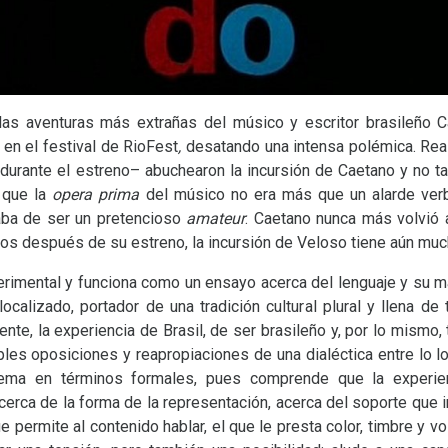
as aventuras más extrañas del músico y escritor brasileño C
en el festival de RioFest
,
desatando una intensa polémica. Rea
urante el estreno– abuchearon la incursión de Caetano y no tar
, que la
opera prima
del músico no era más que un alarde ver
aba de ser un pretencioso
amateur
. Caetano nunca más volvió a
ños después de su estreno, la incursión de Veloso tiene aún muc
rimental y funciona como un ensayo acerca del lenguaje y su 
localizado, portador de una tradición cultural plural y llena de 
nte, la experiencia de Brasil, de ser brasileño y, por lo mismo, 
iples oposiciones y reapropiaciones de una dialéctica entre lo l
lema en términos formales, pues comprende que la experie
cerca de la forma de la representación, acerca del soporte que i
e permite al contenido hablar, el que le presta color, timbre y vo