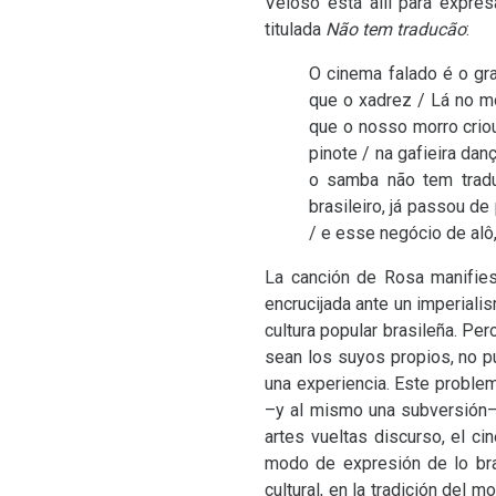
Veloso está allí para expre
titulada
Não tem traducão
:
O cinema falado é o gr
que o xadrez / Lá no mo
que o nosso morro crio
pinote / na gafieira da
o samba não tem tradu
brasileiro, já passou d
/ e esse negócio de alô
La canción de Rosa manifiest
encrucijada ante un imperial
cultura popular brasileña. Pe
sean los suyos propios, no pu
una experiencia. Este problem
–y al mismo una subversión–
artes vueltas discurso, el c
modo de expresión de lo bra
cultural, en la tradición del