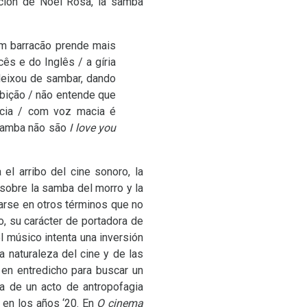
nción de Noel Rosa, la samba
um barracão prende mais
ês e do Inglês / a gíria
deixou de sambar, dando
ibição / não entende que
ncia / com voz macia é
 samba não são
I love you
el arribo del cine sonoro, la
sobre la samba del morro y la
sarse en otros términos que no
o, su carácter de portadora de
l músico intenta una inversión
 naturaleza del cine y de las
 en entredicho para buscar un
a de un acto de antropofagia
 en los años ‘20. En
O cinema