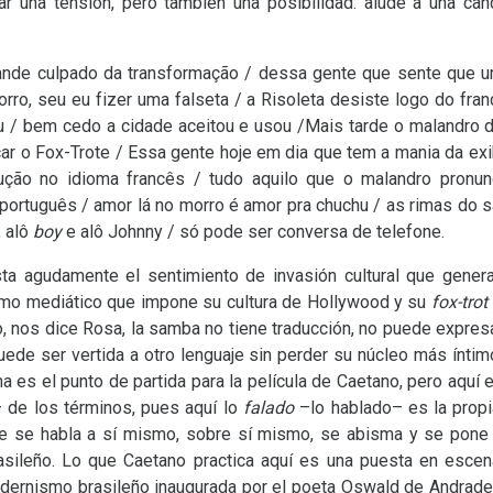
sar una tensión, pero también una posibilidad: alude a una ca
ande culpado da transformação / dessa gente que sente que 
rro, seu eu fizer uma falseta / a Risoleta desiste logo do franc
u / bem cedo a cidade aceitou e usou /Mais tarde o malandro 
nçar o Fox-Trote / Essa gente hoje em dia que tem a mania da ex
ção no idioma francês / tudo aquilo que o malandro pronu
e português / amor lá no morro é amor pra chuchu / as rimas do
, alô
boy
e alô Johnny / só pode ser conversa de telefone.
a agudamente el sentimiento de invasión cultural que genera 
ismo mediático que impone su cultura de Hollywood y su
fox-trot
ro, nos dice Rosa, la samba no tiene traducción, no puede expre
ede ser vertida a otro lenguaje sin perder su núcleo más íntim
a es el punto de partida para la película de Caetano, pero aquí e
 de los términos, pues aquí lo
falado
–lo hablado– es la propia
ine se habla a sí mismo, sobre sí mismo, se abisma y se pone
sileño. Lo que Caetano practica aquí es una puesta en escen
 modernismo brasileño inaugurada por el poeta Oswald de Andrade