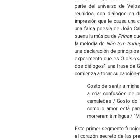
parte del universo de Vel
reunidos, son diálogos en d
impresión que le causa una ca
una falsa poesía de João Cab
suena la música de
Prince
, q
la melodía de
Não tem tradu
una declaración de principios
experimento que es O c
inem
dos diálogos”, una frase de
comienza a tocar su canción-
Gosto de sentir a minha
a criar confusões de 
camaleões / Gosto do 
como o amor está para
morrerem à míngua / “Min
Este primer segmento funcion
el corazón secreto de las pre