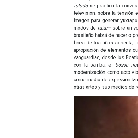
falado
se practica la convers
televisión, sobre la tensión e
imagen para generar yuxtapos
modos de
falar–
sobre un yo
brasileño habrá de hacerlo p
fines de los años sesenta
,
l
apropiación de elementos cul
vanguardias, desde los Beatl
con la samba, el
bossa no
modernización como acto viol
como medio de expresión tanto
otras artes y sus medios de rep