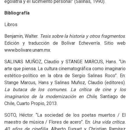
egolatría y el lucimiento personal” (Salinas, 1990).
Bibliografía
Libros
Benjamin, Walter.
Tesis sobre la historia y otros
fragmentos
.
Edición y traducción de Bolívar Echeverría. Sitio web
www.bolivare.unam.mx
.
SALINAS
MU
Ñ
OZ
, Claudio y
STANGE
MARCUS
, Hans. “Un
arte que piensa. La cultura cinematográfica como imaginario
estético-político en la obra de Sergio Salinas Roco”. En:
Stange Marcus, Hans y Salinas Muñoz, Claudio (editores).
La butaca de los comunes. La crítica de cine y los
imaginarios de la modernización en Chile
, Santiago de
Chile, Cuarto Propio, 2013.
SOTO
, Héctor. “La sociedad de los poetas muertos / El
maestro de música / Flores de acero”. En:
Una vida crítica.
40 años de cinefilia
. Alberto Fuguet y Christian Ramírez