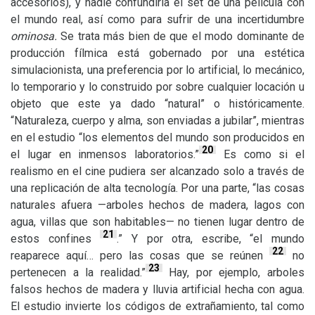
accesorios), y nadie confundiría el set de una película con
el mundo real, así como para sufrir de una incertidumbre
ominosa.
Se trata más bien de que el modo dominante de
producción fílmica está gobernado por una estética
simulacionista, una preferencia por lo artificial, lo mecánico,
lo temporario y lo construido por sobre cualquier locación u
objeto que este ya dado “natural” o históricamente.
“Naturaleza, cuerpo y alma, son enviadas a jubilar”, mientras
en el estudio “los elementos del mundo son producidos en
20
el lugar en inmensos laboratorios.”
Es como si el
realismo en el cine pudiera ser alcanzado solo a través de
una replicación de alta tecnología. Por una parte, “las cosas
naturales afuera —arboles hechos de madera, lagos con
agua, villas que son habitables— no tienen lugar dentro de
21
estos confines
.” Y por otra, escribe, “el mundo
22
reaparece aquí… pero las cosas que se reúnen
no
23
pertenecen a la realidad.”
Hay, por ejemplo, arboles
falsos hechos de madera y lluvia artificial hecha con agua.
El estudio invierte los códigos de extrañamiento, tal como