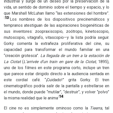
industrial y surge de un deseo por la preservación de la
vida, un sentido de dominio sobre el tiempo y espacio, y lo
que Marshall McLuhan llamo “las extensiones del hombre”.
13
Los nombres de los dispositivos precinemáticos y
tempranos atestiguan de las aspiraciones biogenéticas de
sus inventores: zoopraxiscopio, zoótropo, kinetoscopio,
mutoscopio, vitagrafo, vitascopio—y la lista podría seguir.
Gorky comenta la extrañeza proliferativa del cine, su
capacidad para transformar el mundo familiar en una
“creación grotesca”.
La llegada de un tren a la estación de
La Ciotat
(
L’arrivée d’un train en gare de la Ciotat
, 1895),
uno de los filmes en este programa corto, incluye un tren
que parece estar dirigido directo a la audiencia sentada en
este cordial café. “¡Cuidado!” grita Gorky. El tren
cinematográfico podría salir de la pantalla y estrellarse en
el mundo, donde puede “mutilar”, “destruir”, y volver “polvo”
14
la misma realidad que le anima
El cine no es simplemente ominoso como la
Tieerra
, tal