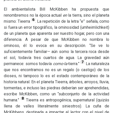
El ambientalista Bill McKibben ha propuesta que
renombremos no la época actual
en
la tierra, sino el planeta
6
mismo: Tieerra
. La repetición de la letra “e” señala, como
si fuera un error tipográfico, la ominosidad (umheimlichkeit)
de un planeta que aparenta ser nuestro hogar, pero con una
diferencia. A pesar de que McKibben no nombra lo
ominoso, él lo evoca en su descripción. “Se ve lo
suficientemente familiar— aún somo la tercera roca desde
el sol, todavía tres cuartos de agua. La gravedad aún
7
permanece: somos todavía
como-la-
tierra.”
La naturaleza
que nos encontramos no es un regalo (o castigo) de los
dioses, ni tampoco lo es el estado contemporáneo de la
historia natural. En el planeta Tieerra, árboles, arroyos, lluvia,
tormentas, e incluso las piedras deberían ser aprehendidas,
escribe McKibben, como un “subconjunto de la actividad
8
humana.”
Tieerra es antropogénica, supernatural (quizás
llena de valles literalmente siniestros). La cuña de
McKibbens, destinada a impactar al lector con el nivel de