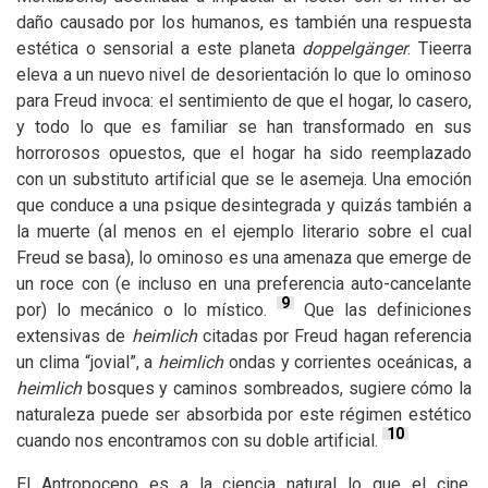
daño causado por los humanos, es también una respuesta
estética o sensorial a este planeta
doppelgänger
. Tieerra
eleva a un nuevo nivel de desorientación lo que lo ominoso
para Freud invoca: el sentimiento de que el hogar, lo casero,
y todo lo que es familiar se han transformado en sus
horrorosos opuestos, que el hogar ha sido reemplazado
con un substituto artificial que se le asemeja. Una emoción
que conduce a una psique desintegrada y quizás también a
la muerte (al menos en el ejemplo literario sobre el cual
Freud se basa), lo ominoso es una amenaza que emerge de
un roce con (e incluso en una preferencia auto-cancelante
9
por) lo mecánico o lo místico.
Que las definiciones
extensivas de
heimlich
citadas por Freud hagan referencia
un clima “jovial”, a
heimlich
ondas y corrientes oceánicas, a
heimlich
bosques y caminos sombreados, sugiere cómo la
naturaleza puede ser absorbida por este régimen estético
10
cuando nos encontramos con su doble artificial.
El Antropoceno es a la ciencia natural lo que el cine,