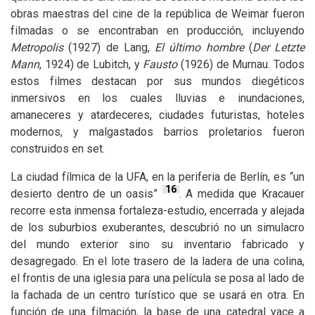
obras maestras del cine de la república de Weimar fueron
filmadas o se encontraban en producción, incluyendo
Metropolis
(1927) de Lang,
El último hombre
(
Der Letzte
Mann
, 1924) de Lubitch, y
Fausto
(1926) de Murnau. Todos
estos filmes destacan por sus mundos diegéticos
inmersivos en los cuales lluvias e inundaciones,
amaneceres y atardeceres, ciudades futuristas, hoteles
modernos, y malgastados barrios proletarios fueron
construidos en set.
La ciudad fílmica de la
UFA
, en la periferia de Berlín, es “un
16
desierto dentro de un oasis”
. A medida que Kracauer
recorre esta inmensa fortaleza-estudio, encerrada y alejada
de los suburbios exuberantes, descubrió no un simulacro
del mundo exterior sino su inventario fabricado y
desagregado. En el lote trasero de la ladera de una colina,
el frontis de una iglesia para una película se posa al lado de
la fachada de un centro turístico que se usará en otra. En
función de una filmación, la base de una catedral yace a