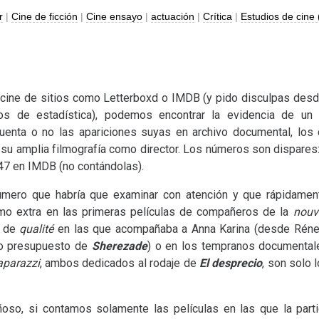
r
|
Cine de ficción
|
Cine ensayo
|
actuación
|
Crítica
|
Estudios de cine 
 cine de sitios como Letterboxd o
IMDB
(y pido disculpas desde 
os de estadística), podemos encontrar la evidencia de un
cuenta o no las apariciones suyas en archivo documental, los 
su amplia filmografía como director. Los números son dispares
 47 en
IMDB
(no contándolas).
úmero que habría que examinar con atención y que rápidament
mo extra en las primeras películas de compañeros de la
nouv
s de
qualité
en las que acompañaba a Anna Karina (desde Réne
to presupuesto de
Sherezade
) o en los tempranos documental
aparazzi
, ambos dedicados al rodaje de
El desprecio
, son solo 
ñoso, si contamos solamente las películas en las que la parti