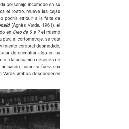
cada personaje incómodo en su
ca el rostro, mueve las cejas
 podría atribuir a la falta de
onald
(Agnès Varda, 1961), el
ado en
Cleo de 5 a 7
el mismo
para el cortometraje: se trata
ovimiento corporal desmedido;
atar de encontrar algo en su
ecto a la actuación después de
a actuando, como si fuera una
la de Varda, ambos desobedecen