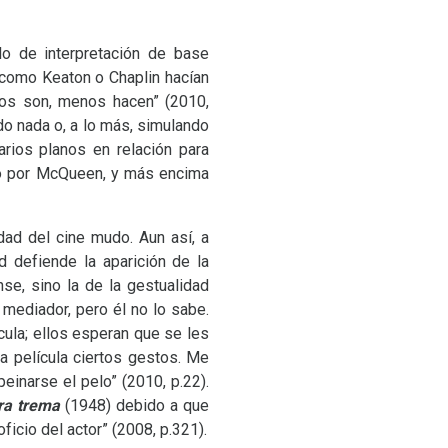
lo de interpretación de base
 como Keaton o Chaplin hacían
sos son, menos hacen” (2010,
o nada o, a lo más, simulando
rios planos en relación para
jo por McQueen, y más encima
dad del cine mudo. Aun así, a
d defiende la aparición de la
nse, sino la de la gestualidad
n mediador, pero él no lo sabe.
cula; ellos esperan que se les
 película ciertos gestos. Me
einarse el pelo” (2010, p.22).
ra trema
(1948) debido a que
ficio del actor” (2008, p.321).