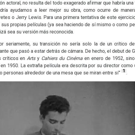
ón actoral, no resulta del todo exagerado afirmar que habría una t
odría ayudarnos a leer mejor su obra, como ocurre de mane
es o Jerry Lewis. Para una primera tentativa de este ejercicio
 sus propias películas (ya sea haciendo de sí mismo o como pers
uizá sea su versión más reconocida.
 seriamente, su transición no sería solo la de un crítico de
piante que pasó a estar detrás de cámara. De hecho, el debut de 
 críticos en
Arts
y
Cahiers du Cinéma
en enero de 1952, sin
n 1950. La extraña película era descrita por su director como 
1
ro personas alrededor de una mesa que se miran entre sí”
.