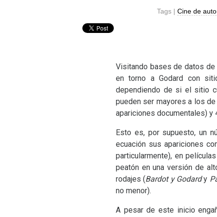
Tags |
Cine de auto
Visitando bases de datos de
en torno a Godard con siti
dependiendo de si el sitio 
pueden ser mayores a los de 
apariciones documentales) y
Esto es, por supuesto, un n
ecuación sus apariciones co
particularmente), en película
peatón en una versión de al
rodajes (
Bardot y Godard
y
P
no menor).
A pesar de este inicio enga