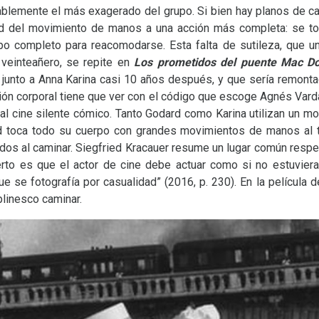
ablemente el más exagerado del grupo. Si bien hay planos de 
etud del movimiento de manos a una acción más completa: se to
po completo para reacomodarse. Esta falta de sutileza, que uno
 veinteañero, se repite en
Los prometidos del puente Mac D
 junto a Anna Karina casi 10 años después, y que sería remont
ión corporal tiene que ver con el código que escoge Agnés Varda 
 al cine silente cómico. Tanto Godard como Karina utilizan un m
rd toca todo su cuerpo con grandes movimientos de manos al tr
lados al caminar. Siegfried Kracauer resume un lugar común resp
ierto es que el actor de cine debe actuar como si no estuvier
que se fotografía por casualidad” (2016, p. 230). En la pelícu
aplinesco caminar.