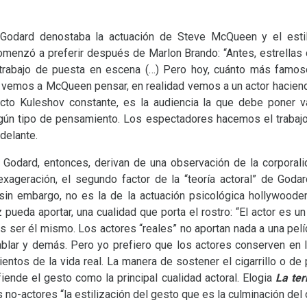
, Godard denostaba la actuación de Steve McQueen y el esti
menzó a preferir después de Marlon Brando: “Antes, estrellas
e trabajo de puesta en escena (…) Pero hoy, cuánto más famo
 vemos a McQueen pensar, en realidad vemos a un actor haciend
cto Kuleshov constante, es la audiencia la que debe poner va
algún tipo de pensamiento. Los espectadores hacemos el traba
delante.
Godard, entonces, derivan de una observación de la corporali
xageración, el segundo factor de la “teoría actoral” de Godar
, sin embargo, no es la de la actuación psicológica hollywoode
z pueda aportar, una cualidad que porta el rostro: “El actor es u
s ser él mismo. Los actores “reales” no aportan nada a una pelí
lar y demás. Pero yo prefiero que los actores conserven en la
ntos de la vida real. La manera de sostener el cigarrillo o de p
fiende el gesto como la principal cualidad actoral. Elogia
La ter
no-actores “la estilización del gesto que es la culminación del o