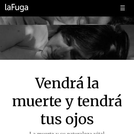
☰
Vendrá la
muerte y tendrá
tus ojos
La muerte y su naturaleza vital