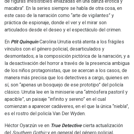
de figuras irresistibles enlazadas en una danza erótica y
macabra”. En la series siempre se habla de otra cosa, en
este caso de la narración como “arte de vigilantes” y
práctica de espionaje, donde el ver y el mirar son
articulados desde el deseo y el espectáculo del crimen.
En
Ptit Quinquin
Carolina Urrutia está atenta a los frágiles
vínculos con el género policial, desarticulados y
desmontados; a la composición pictórica de la narración; y a
la desactivación del horror a través de la presencia ambigua
de los niños protagonistas, que se acercan a los casos, de
manera más precisa que los detectives a cargo, quienes en
sí, son “apenas un bosquejo de ese prototipo” del policía
clásico. Urrutia lee en la miniserie una “atmósfera pastoril y
apacible”, un paisaje “infinito y sereno” en el cual
comienzan a aparecer cadáveres, en el que la única “niebla”,
es el rostro del policía Van Der Wyden.
Héctor Oyarzún ve en
True Detective
cierta
actualización
del
Southern Gothic
y en general del género policial,