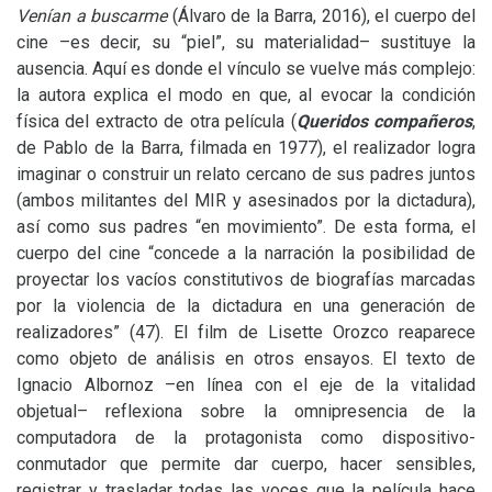
Venían a buscarme
(Álvaro de la Barra, 2016), el cuerpo del
cine –es decir, su “piel”, su materialidad– sustituye la
ausencia. Aquí es donde el vínculo se vuelve más complejo:
la autora explica el modo en que, al evocar la condición
física del extracto de otra película (
Queridos compañeros
,
de Pablo de la Barra, filmada en 1977), el realizador logra
imaginar o construir un relato cercano de sus padres juntos
(ambos militantes del
MIR
y asesinados por la dictadura),
así como sus padres “en movimiento”. De esta forma, el
cuerpo del cine “concede a la narración la posibilidad de
proyectar los vacíos constitutivos de biografías marcadas
por la violencia de la dictadura en una generación de
realizadores” (47). El film de Lisette Orozco reaparece
como objeto de análisis en otros ensayos. El texto de
Ignacio Albornoz –en línea con el eje de la vitalidad
objetual– reflexiona sobre la omnipresencia de la
computadora de la protagonista como dispositivo-
conmutador que permite dar cuerpo, hacer sensibles,
registrar y trasladar todas las voces que la película hace