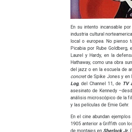
En su intento incansable por
industria cultural norteameri
local o europea. No pienso 
Picabia por Rube Goldberg, 
Laurel y Hardy, en la defen
Hathaway, como una obra surr
del jazz o en la escuela de a
concret
de Spike Jones y en l
Log
, del Channel 11, de
TV
a
asesinato de Kennedy –desde
análisis microscópico de la 
y las películas de Ernie Gehr.
En el cine abundan ejemplos 
1905 anterior a Griffith con l
de montajes en
Sherlock Jr.
(