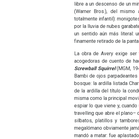
libre a un descenso de un mi
(Warner Bros.), del mismo a
totalmente infantil): monigo
por la lluvia de nubes garaba
un sentido aún más literal: 
finamente retirado de la panta
La obra de Avery exige ser 
acogedoras de cuento de had
Screwball Squirrel
(
MGM
, 19
Bambi de ojos parpadeantes q
bosque: la ardilla listada Ch
de la ardilla del título la co
misma como la principal movili
espiar lo que viene y, cuando
travelling que abre el plano
silbatos, platillos y tambo
megalómano obviamente jamás p
mandó a matar: fue aplastado