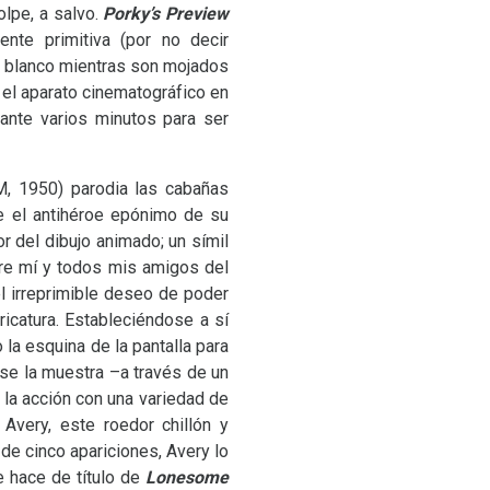
lpe, a salvo.
Porky’s
Preview
ente primitiva (por no decir
o blanco mientras son mojados
 el aparato cinematográfico en
rante varios minutos para ser
M
, 1950) parodia las cabañas
e el antihéroe epónimo de su
r del dibujo animado; un símil
bre mí y todos mis amigos del
el irreprimible deseo de poder
icatura. Estableciéndose a sí
 la esquina de la pantalla para
 se la muestra –a través de un
la acción con una variedad de
Avery, este roedor chillón y
de cinco apariciones, Avery lo
e hace de título de
Lonesome