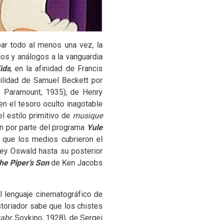
bar todo al menos una vez, la
los y análogos a la vanguardia
ids
, en la afinidad de Francis
ilidad de Samuel Beckett por
; Paramount, 1935), de Henry
en el tesoro oculto inagotable
el estilo primitivo de
musique
ón por parte del programa
Yule
 que los medios cubrieron el
ey Oswald hasta su posterior
he Piper’s Son
de Ken Jacobs
l lenguaje cinematográfico de
istoriador sabe que los chistes
abr
, Sovkino, 1928), de Sergei