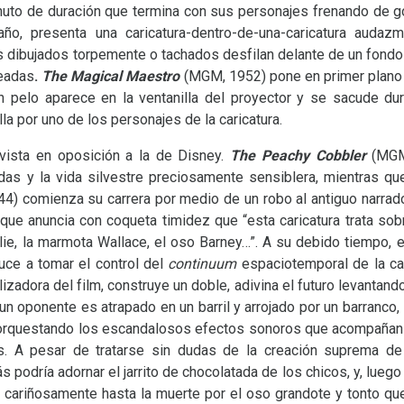
nuto de duración que termina con sus personajes frenando de go
ño, presenta una caricatura-dentro-de-una-caricatura audazm
tes dibujados torpemente o tachados desfilan delante de un fond
teadas
.
The Magical Maestro
(
MGM
, 1952) pone en primer plano
un pelo aparece en la ventanilla del proyector y se sacude du
lla por uno de los personajes de la caricatura.
vista en oposición a la de Disney.
The Peachy Cobbler
(
MG
as y la vida silvestre preciosamente sensiblera, mientras qu
44) comienza su carrera por medio de un robo al antiguo narrado
ue anuncia con coqueta timidez que “esta caricatura trata so
arlie, la marmota Wallace, el oso Barney…”. A su debido tiempo, 
nduce a tomar el control del
continuum
espaciotemporal de la car
zadora del film, construye un doble, adivina el futuro levantando
 un oponente es atrapado en un barril y arrojado por un barranco,
– orquestando los escandalosos efectos sonoros que acompañan 
res. A pesar de tratarse sin dudas de la creación suprema de 
odría adornar el jarrito de chocolatada de los chicos, y, luego 
 cariñosamente hasta la muerte por el oso grandote y tonto qu