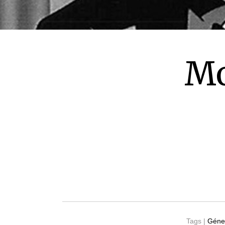
Mo
Tags |
Géner