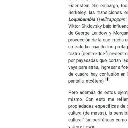
Eisenstein. Sin embargo, to
Berkeley, las transiciones
Loquibambia
(
Hellzapoppin’
,
Viktor Shklovsky bajo influenc
de George Landow y Morgan F
proyección de la que irradia 
un estudio cuando los protag
teatro (dentro-del-film-dentro
por payasadas que cortan las
vaya para atrás, ingresar a f
de cuadro; hay confusión en l
1
pantalla, etcétera)
.
Pero además de estos ejemplo
mismo. Con esto me refiero
propiedades específicas de s
cultura (de masas), la sensib
cultural” tan periféricas com
y Jerry Lewis.