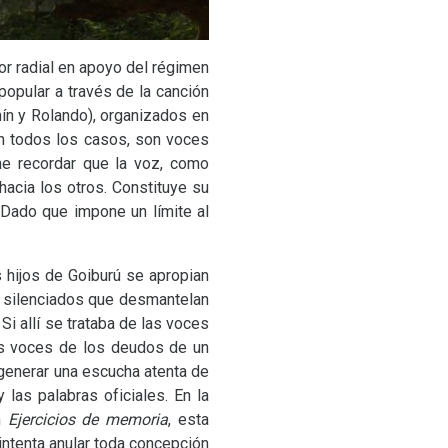
or radial en apoyo del régimen
popular a través de la canción
n y Rolando), organizados en
En todos los casos, son voces
ene recordar que la voz, como
hacia los otros. Constituye su
 Dado que impone un límite al
os hijos de Goiburú se apropian
os silenciados que desmantelan
 Si allí se trataba de las voces
as voces de los deudos de un
generar una escucha atenta de
 las palabras oficiales. En la
En
Ejercicios de memoria
, esta
 intenta anular toda concepción