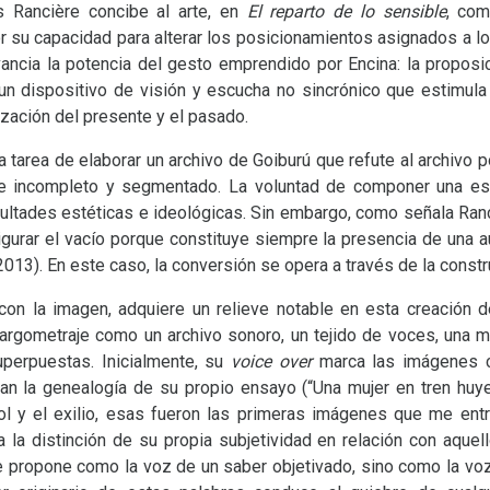
es Rancière concibe al arte, en
El reparto de lo sensible
, com
or su capacidad para alterar los posicionamientos asignados a l
ancia la potencia del gesto emprendido por Encina: la proposi
un dispositivo de visión y escucha no sincrónico que estimula
zación del presente y el pasado.
a tarea de elaborar un archivo de Goiburú que refute al archivo p
nte incompleto y segmentado. La voluntad de componer una es
icultades estéticas e ideológicas. Sin embargo, como señala Ra
igurar el vacío porque constituye siempre la presencia de una 
013). En este caso, la conversión se opera a través de la constr
 con la imagen, adquiere un relieve notable en esta creación
argometraje como un archivo sonoro, un tejido de voces, una m
uperpuestas. Inicialmente, su
voice over
marca las imágenes co
an la genealogía de su propio ensayo (“Una mujer en tren huye
rol y el exilio, esas fueron las primeras imágenes que me entr
a la distinción de su propia subjetividad en relación con aquell
se propone como la voz de un saber objetivado, sino como la vo