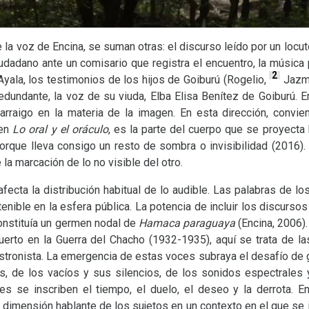
la voz de Encina, se suman otras: el discurso leído por un locut
ciudadano ante un comisario que registra el encuentro, la música 
2
ala, los testimonios de los hijos de Goiburú (Rogelio,
Jazmí
edundante, la voz de su viuda, Elba Elisa Benítez de Goiburú. 
n arraigo en la materia de la imagen. En esta dirección, convi
 en
Lo oral y el oráculo
, es la parte del cuerpo que se proyecta 
que lleva consigo un resto de sombra o invisibilidad (2016).
la marcación de lo no visible del otro.
afecta la distribución habitual de lo audible. Las palabras de l
nible en la esfera pública. La potencia de incluir los discurs
constituía un germen nodal de
Hamaca paraguaya
(Encina, 2006).
uerto en la Guerra del Chacho (1932-1935), aquí se trata de l
 stronista. La emergencia de estas voces subraya el desafío de 
s, de los vacíos y sus silencios, de los sonidos espectrales y
es se inscriben el tiempo, el duelo, el deseo y la derrota. 
la dimensión hablante de los sujetos en un contexto en el que se