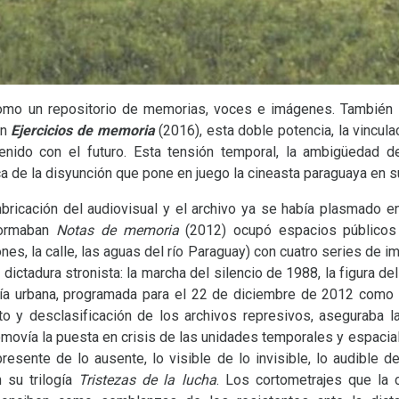
como un repositorio de memorias, voces e imágenes. También
en
Ejercicios de memoria
(2016), esta doble potencia, la vincula
nido con el futuro. Esta tensión temporal, la ambigüedad de 
ica de la disyunción que pone en juego la cineasta paraguaya en 
mbricación del audiovisual y el archivo ya se había plasmado e
formaban
Notas de memoria
(2012) ocupó espacios públicos 
es, la calle, las aguas del río Paraguay) con cuatro series de
 dictadura stronista: la marcha del silencio de 1988, la figura del 
sía urbana, programada para el 22 de diciembre de 2012 com
to y desclasificación de los archivos represivos, aseguraba la 
omovía la puesta en crisis de las unidades temporales y espaci
 presente de lo ausente, lo visible de lo invisible, lo audible 
 su trilogía
Tristezas de la lucha
. Los cortometrajes que la