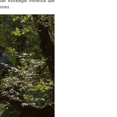
uier estrategia mimética que
s voces.