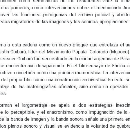
conciben como semblanzas de los resistentes ante la dicta
os dos primeros, como intervenciones sobre el mencionado Arch
over las funciones primigenias del archivo policial y abrirl
cesos migratorios de las imágenes y los sonidos, apropiaciones 
a a esta cadena como un nuevo pliegue que entrelaza el audi
gustín Goiburú, líder del Movimiento Popular Colorado (Mopoco
oessner. Goiburú fue secuestrado en la ciudad argentina de Para
se encuentra aún desaparecido. En el film-ensayo de Encina se 
archivo concebida como una práctica memorística. La intervenció
 del propio film como una construcción archivística. En este se
je de las historiografías oficiales, sino como un operador h
ües.
orman el largometraje se apela a dos estrategias inescin
de lo perceptible, y el anacronismo, como impugnación de la 
de la banda de imagen y la banda sonora señala una primera em
los planos sonoro y visual se evidencia la voluntad de quebrar