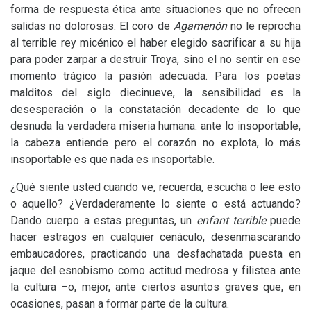
forma de respuesta ética ante situaciones que no ofrecen
salidas no dolorosas. El coro de
Agamenón
no le reprocha
al terrible rey micénico el haber elegido sacrificar a su hija
para poder zarpar a destruir Troya, sino el no sentir en ese
momento trágico la pasión adecuada. Para los poetas
malditos del siglo diecinueve, la sensibilidad es la
desesperación o la constatación decadente de lo que
desnuda la verdadera miseria humana: ante lo insoportable,
la cabeza entiende pero el corazón no explota, lo más
insoportable es que nada es insoportable.
¿Qué siente usted cuando ve, recuerda, escucha o lee esto
o aquello? ¿Verdaderamente lo siente o está actuando?
Dando cuerpo a estas preguntas, un
enfant terrible
puede
hacer estragos en cualquier cenáculo, desenmascarando
embaucadores, practicando una desfachatada puesta en
jaque del esnobismo como actitud medrosa y filistea ante
la cultura –o, mejor, ante ciertos asuntos graves que, en
ocasiones, pasan a formar parte de la cultura.