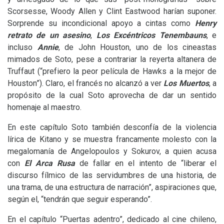
Scorsesse, Woody Allen y Clint Eastwood harían suponer.
Sorprende su incondicional apoyo a cintas como
Henry
retrato de un asesino
,
Los Excéntricos Tenembauns
, e
incluso
Annie
, de John Houston, uno de los cineastas
mimados de Soto, pese a contrariar la reyerta altanera de
Truffaut (“prefiero la peor película de Hawks a la mejor de
Houston”). Claro, el francés no alcanzó a ver
Los Muertos
, a
propósito de la cual Soto aprovecha de dar un sentido
homenaje al maestro.
En este capítulo Soto también desconfía de la violencia
lírica de Kitano y se muestra francamente molesto con la
megalomanía de Angelopoulos y Sokurov, a quien acusa
con
El Arca Rusa
de fallar en el intento de “liberar el
discurso fílmico de las servidumbres de una historia, de
una trama, de una estructura de narración”, aspiraciones que,
según el, “tendrán que seguir esperando”.
En el capítulo “Puertas adentro”, dedicado al cine chileno,