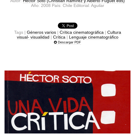
Autor:
Héctor Soto (Christián Ramírez y Alberto Fuguet eds)
Año: 2008 País: Chile Editorial: Aguilar
Tags |
Géneros varios
|
Crítica cinematográfica
|
Cultura
visual- visualidad
|
Crítica
|
Lenguaje cinematográfico
Descargar PDF